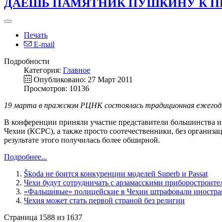
ДАЕШЬ ПАМЯТНИК ПУШКИНУ К ПР
Печать
E-mail
Подробности
Категория:
Главное
Опубликовано: 27 Март 2011
Просмотров: 10136
19 марта в пражском РЦНК
состоялась
традиционная ежегодн
В конференции приняли участие представители большинства и
Чехии (КСРС), а также просто соотечественники, без организ
результате этого получилась более обширной.
Подробнее...
Škoda не боится конкуренции моделей Superb и Passat
Чехи будут сотрудничать с арзамасскими приборостроите
«Фальшивые» полицейские в Чехии штрафовали иностра
Чехия может стать первой страной без религии
Страница 1588 из 1637