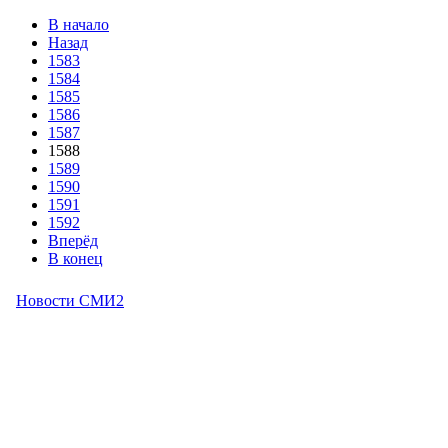
В начало
Назад
1583
1584
1585
1586
1587
1588
1589
1590
1591
1592
Вперёд
В конец