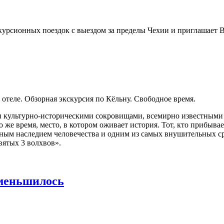
сионных поездок с выездом за пределы Чехии и приглашает Вас
в отеле. Обзорная экскурсия по Кёльну. Свободное время.
и культурно-историческими сокровищами, всемирно известными 
 же время, место, в котором оживает история. Тот, кто прибыва
ым наследием человечества и одним из самых внушительных ср
вятых 3 волхвов».
уменьшилось