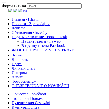
Форма поиска
rss
Главная · Hlavní
Новости · Zpravodajství
Reklama
Объявления · Inzeráty
Подать объявление · Podat inzerát
На сайт газеты · na web
В группу газеты Facebook
ЖИЗНЬ В ПРАГЕ · ŽIVOT V PRAZE
Чехия
Личность
Прага
Личный опыт
Интервью
Анонс
Фоторепортаж
О ГАЗЕТЕ/ÚDAJE O NOVINÁCH
Общество Společnost
Транспорт Doprava
Путешествия Cestování
Культура Kultura