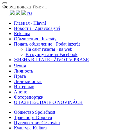
Форма поиска
rss
Главная · Hlavní
Новости · Zpravodajství
Reklama
Объявления · Inzeráty
Подать объявление · Podat inzerát
На сайт газеты · na web
В группу газеты Facebook
ЖИЗНЬ В ПРАГЕ · ŽIVOT V PRAZE
Чехия
Личность
Прага
Личный опыт
Интервью
Анонс
Фоторепортаж
О ГАЗЕТЕ/ÚDAJE O NOVINÁCH
Общество Společnost
Транспорт Doprava
Путешествия Cestování
Культура Kultura