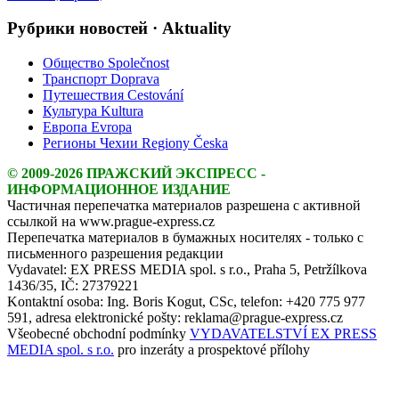
Рубрики новостей · Aktuality
Общество Společnost
Транспорт Doprava
Путешествия Cestování
Культура Kultura
Европа Evropa
Регионы Чехии Regiony Česka
© 2009-2026 ПРАЖСКИЙ ЭКСПРЕСС -
ИНФОРМАЦИОННОЕ ИЗДАНИЕ
Частичная перепечатка материалов разрешена с активной
ссылкой на www.prague-express.cz
Перепечатка материалов в бумажных носителях - только с
письменного разрешения редакции
Vydavatel: EX PRESS MEDIA spol. s r.o., Praha 5, Petržílkova
1436/35, IČ: 27379221
Kontaktní osoba: Ing. Boris Kogut, CSc, telefon: +420 775 977
591, adresa elektronické pošty: reklama@prague-express.cz
Všeobecné obchodní podmínky
VYDAVATELSTVÍ EX PRESS
MEDIA spol. s r.o.
pro inzeráty a prospektové přílohy