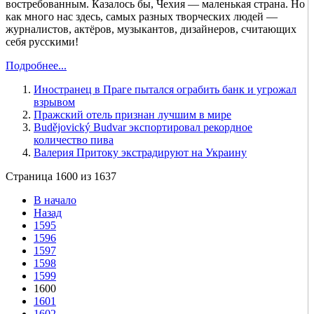
востребованным. Казалось бы, Чехия — маленькая страна. Но
как много нас здесь, самых разных творческих людей —
журналистов, актёров, музыкантов, дизайнеров, считающих
себя русскими!
Подробнее...
Иностранец в Праге пытался ограбить банк и угрожал
взрывом
Пражский отель признан лучшим в мире
Budějovický Budvar экспортировал рекордное
количество пива
Валерия Притоку экстрадируют на Украину
Страница 1600 из 1637
В начало
Назад
1595
1596
1597
1598
1599
1600
1601
1602