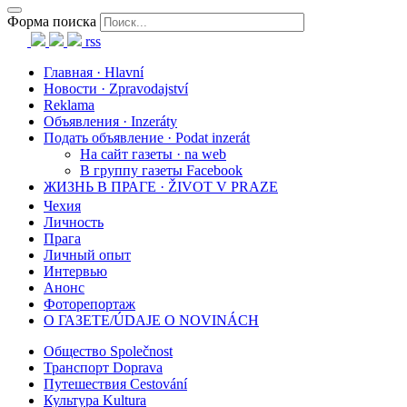
Форма поиска
rss
Главная · Hlavní
Новости · Zpravodajství
Reklama
Объявления · Inzeráty
Подать объявление · Podat inzerát
На сайт газеты · na web
В группу газеты Facebook
ЖИЗНЬ В ПРАГЕ · ŽIVOT V PRAZE
Чехия
Личность
Прага
Личный опыт
Интервью
Анонс
Фоторепортаж
О ГАЗЕТЕ/ÚDAJE O NOVINÁCH
Общество Společnost
Транспорт Doprava
Путешествия Cestování
Культура Kultura