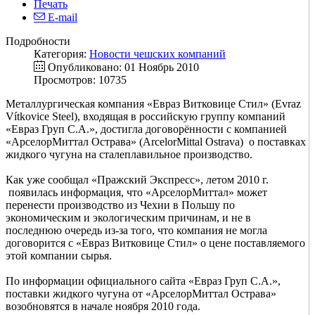
Печать
E-mail
Подробности
Категория:
Новости чешских компаний
Опубликовано: 01 Ноябрь 2010
Просмотров: 10735
Металлургическая компания «Евраз Витковице Стил» (Evraz
Vítkovice Steel), входящая в российскую группу компаний
«Евраз Груп С.А.», достигла договорённости с компанией
«АрселорМиттал Острава» (ArcelorMittal Ostrava) о поставках
жидкого чугуна на сталеплавильное производство.
Как уже сообщал «Пражский Экспресс», летом 2010 г.
появилась информация, что «АрселорМиттал» может
перенести производство из Чехии в Польшу по
экономическим и экологическим причинам, и не в
последнюю очередь из-за того, что компания не могла
договорится с «Евраз Витковице Стил» о цене поставляемого
этой компании сырья.
По информации официального сайта «Евраз Груп С.А.»,
поставки жидкого чугуна от «АрселорМиттал Острава»
возобновятся в начале ноября 2010 года.