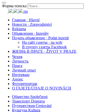
Форма поиска
rss
Главная · Hlavní
Новости · Zpravodajství
Reklama
Объявления · Inzeráty
Подать объявление · Podat inzerát
На сайт газеты · na web
В группу газеты Facebook
ЖИЗНЬ В ПРАГЕ · ŽIVOT V PRAZE
Чехия
Личность
Прага
Личный опыт
Интервью
Анонс
Фоторепортаж
О ГАЗЕТЕ/ÚDAJE O NOVINÁCH
Общество Společnost
Транспорт Doprava
Путешествия Cestování
Культура Kultura