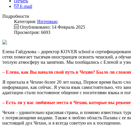
Печать
E-mail
Подробности
Категория:
Интервью
Опубликовано: 14 Февраль 2025
Просмотров: 6693
Елена Гайдукова – директор KOVER school и сертифицированный
сетях помогает тысячам иностранцев освоить чешский, а обуч
теплую атмосферу на занятиях. Мы пообщались с Еленой и узна
– Елена, как Вы начали свой путь в Чехии? Было ли сложн
Я приехала в Чехию более 20 лет назад. Первое время было слож
информации, как сейчас. Я учила язык самостоятельно, что за
адаптации стали постоянное общение с носителями языка и по
– Есть ли у вас любимые места в Чехии, которые вы рекоме
Чехия – удивительно красивая страна, и помимо известных т
с потрясающими видами. Также я люблю область Палава с ее в
настоящий дух Чехии, и я всегда советую их к посещению.