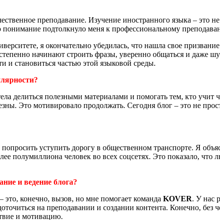
ачественное преподавание. Изучение иностранного языка – это не
то понимание подтолкнуло меня к профессиональному преподава
верситете, я окончательно убедилась, что нашла свое призвани
 постепенно начинают строить фразы, уверенно общаться и даже шу
 и становиться частью этой языковой среды.
улярности?
тела делиться полезными материалами и помогать тем, кто учит 
езны. Это мотивировало продолжать. Сегодня блог – это не прост
?
попросить уступить дорогу в общественном транспорте. Я объясн
 более полумиллиона человек во всех соцсетях. Это показало, ч
ние и ведение блога?
 это, конечно, вызов, но мне помогает команда
KOVER
. У нас
доточиться на преподавании и создании контента. Конечно, без ч
твие и мотивацию.