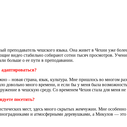
 преподаватель чешского языка. Она живет в Чехии уже более 2
ающие видео стабильно собирают сотни тысяч просмотров. Учени
ли больше о ее пути в преподавании.
о адаптироваться?
но – новая страна, язык, культура. Мне пришлось во многом разб
няло довольно много времени, и если бы у меня была возможност
гружение в чешскую среду. Со временем Чехия стала для меня н
ндуете посетить?
уристических мест, здесь много скрытых жемчужин. Мне особен
иноградниками и атмосферными деревушками, а Микулов — это го