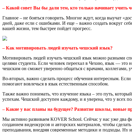
– Какой совет Вы бы дали тем, кто только начинает учить 
Главное – не бояться говорить. Многие ждут, когда выучат «д
дней, даже если с ошибками. И еще – важно создать вокруг себ
вашей жизни, тем быстрее пойдет прогресс.
– Как мотивировать людей изучать чешский язык?
Мотивировать людей изучать чешский язык можно разными спос
целями студента. Если человек переехал в Чехию, язык — это н
чешским он сможет уверенно общаться с врачами, коллегами, уч
Во-вторых, важно сделать процесс обучения интересным. Если 
помогают вовлечься в язык естественным способом.
Также важно понимать, что изучение языка – это путь, который
успехам. Чешский доступен каждому, и я уверена, что у всех п
– Какие у вас планы на будущее? Развитие школы, новые п
Мы активно развиваем KOVER School. Сейчас у нас уже два фи
созданием видеокурсов и авторских материалов, чтобы сделать 
преподавания, внедряя современные методики и подходы. Ну и,