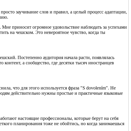
 просто заучивание слов и правил, а целый процесс адаптации,
нию.
е. Мне приносит огромное удовольствие наблюдать за успехами
тить на чешском. Это невероятное чувство, когда ты
чешский. Постепенно аудитория начала расти, появлялась
о контент, а сообщество, где десятки тысяч иностранцев
ила, что для этого используется фраза "S dovolením". Не
то людям действительно нужны простые и практичные языковые
 работают настоящие профессионалы, которые берут на себя
еткого планирования тоже не обойтись, но когда занимаешься