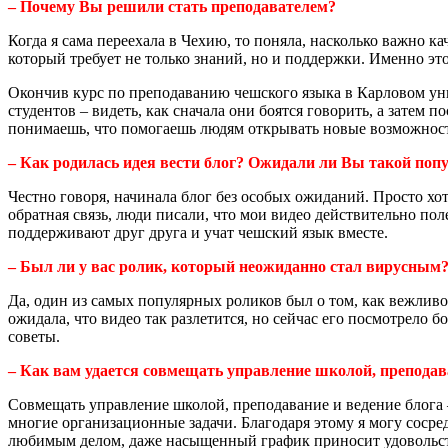
– Почему Вы решили стать преподавателем?
Когда я сама переехала в Чехию, то поняла, насколько важно к
который требует не только знаний, но и поддержки. Именно э
Окончив курс по преподаванию чешского языка в Карловом уни
студентов – видеть, как сначала они боятся говорить, а затем
понимаешь, что помогаешь людям открывать новые возможности
– Как родилась идея вести блог? Ожидали ли Вы такой поп
Честно говоря, начинала блог без особых ожиданий. Просто хо
обратная связь, люди писали, что мои видео действительно пол
поддерживают друг друга и учат чешский язык вместе.
– Был ли у вас ролик, который неожиданно стал вирусным
Да, один из самых популярных роликов был о том, как вежливо 
ожидала, что видео так разлетится, но сейчас его посмотрело
советы.
– Как вам удается совмещать управление школой, преподава
Совмещать управление школой, преподавание и ведение блога –
многие организационные задачи. Благодаря этому я могу сосре
любимым делом, даже насыщенный график приносит удовольс