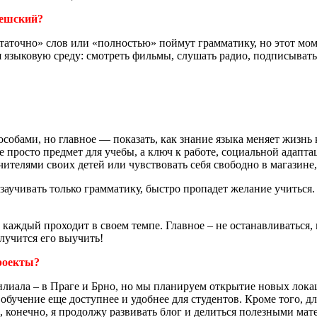
чешский?
остаточно» слов или «полностью» поймут грамматику, но этот мо
я языковую среду: смотреть фильмы, слушать радио, подписывать
обами, но главное — показать, как знание языка меняет жизнь 
е просто предмет для учебы, а ключ к работе, социальной адапта
ителями своих детей или чувствовать себя свободно в магазине,
заучивать только грамматику, быстро пропадет желание учиться
 каждый проходит в своем темпе. Главное – не останавливаться,
олучится его выучить!
роекты?
лиала – в Праге и Брно, но мы планируем открытие новых лока
обучение еще доступнее и удобнее для студентов. Кроме того, д
 конечно, я продолжу развивать блог и делиться полезными мат