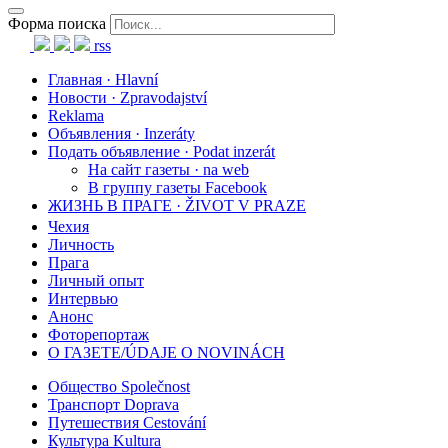
Форма поиска
rss
Главная · Hlavní
Новости · Zpravodajství
Reklama
Объявления · Inzeráty
Подать объявление · Podat inzerát
На сайт газеты · na web
В группу газеты Facebook
ЖИЗНЬ В ПРАГЕ · ŽIVOT V PRAZE
Чехия
Личность
Прага
Личный опыт
Интервью
Анонс
Фоторепортаж
О ГАЗЕТЕ/ÚDAJE O NOVINÁCH
Общество Společnost
Транспорт Doprava
Путешествия Cestování
Культура Kultura