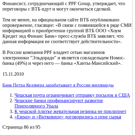
Финансист, сотрудничающий с PPF Group, утверждает, что
переговоры с ВТБ идут и могут окончиться сделкой.
Тем не менее, на официальном сайте ВТБ опубликовано
опровержение, гласящее: «В связи с появившейся в ряде СМИ
информацией о приобретении группой ВТБ ООО «Хоум
Кредит энд Финанс Банк» пресс-служба ВТБ заявляет, что
данная информация не соответствует действительности».
В России компания PPF владеет сетью магазинов
электроники "Эльдорадо" и является совладельцем Номос-
банка (49%) и через него — банка «Ханты-Мансийский».
15.11.2010
Банк Петра Келлнера зарабатывает в России миллиарды
Чешская почта ограничивает отправку посылок в США
Чешские банки профинансируют развитие
Приполярного Урала
К чешской плитке жевательная резинка не прилипнет
«Евраз» и «Витковице» договорились о цене сырья
Страница 86 из 95