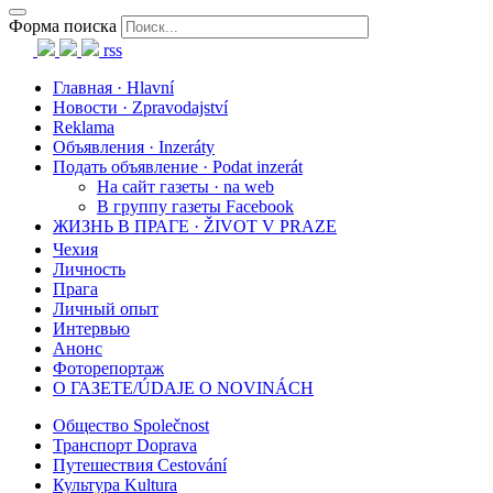
Форма поиска
rss
Главная · Hlavní
Новости · Zpravodajství
Reklama
Объявления · Inzeráty
Подать объявление · Podat inzerát
На сайт газеты · na web
В группу газеты Facebook
ЖИЗНЬ В ПРАГЕ · ŽIVOT V PRAZE
Чехия
Личность
Прага
Личный опыт
Интервью
Анонс
Фоторепортаж
О ГАЗЕТЕ/ÚDAJE O NOVINÁCH
Общество Společnost
Транспорт Doprava
Путешествия Cestování
Культура Kultura