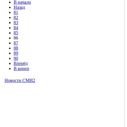
В начало
Назад
81
82
83
84
85
86
87
88
89
90
Вперёд
В конец