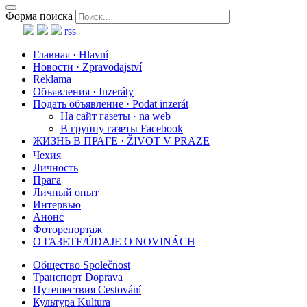
Форма поиска
rss
Главная · Hlavní
Новости · Zpravodajství
Reklama
Объявления · Inzeráty
Подать объявление · Podat inzerát
На сайт газеты · na web
В группу газеты Facebook
ЖИЗНЬ В ПРАГЕ · ŽIVOT V PRAZE
Чехия
Личность
Прага
Личный опыт
Интервью
Анонс
Фоторепортаж
О ГАЗЕТЕ/ÚDAJE O NOVINÁCH
Общество Společnost
Транспорт Doprava
Путешествия Cestování
Культура Kultura