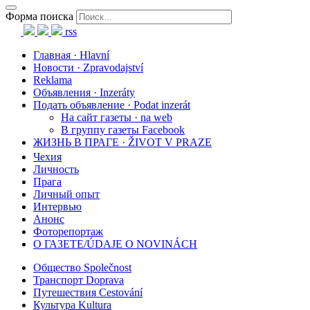
Форма поиска
rss
Главная · Hlavní
Новости · Zpravodajství
Reklama
Объявления · Inzeráty
Подать объявление · Podat inzerát
На сайт газеты · na web
В группу газеты Facebook
ЖИЗНЬ В ПРАГЕ · ŽIVOT V PRAZE
Чехия
Личность
Прага
Личный опыт
Интервью
Анонс
Фоторепортаж
О ГАЗЕТЕ/ÚDAJE O NOVINÁCH
Общество Společnost
Транспорт Doprava
Путешествия Cestování
Культура Kultura