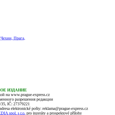
НОЕ ИЗДАНИЕ
ой на www.prague-express.cz
ьменного разрешения редакции
6/35, IČ: 27379221
 adresa elektronické pošty: reklama@prague-express.cz
 spol. s r.o.
pro inzeráty a prospektové přílohy