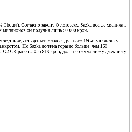
Choura). Согласно закону О лотереях, Sazka всегда хранила в
х миллионов он получил лишь 50 000 крон.
смогут получить деньги с залога, равного 160-и миллионам
банкротом. Но Sazka должна гораздо больше, чем 160
 O2 ČR равен 2 055 819 крон, долг по суммарному джек-поту