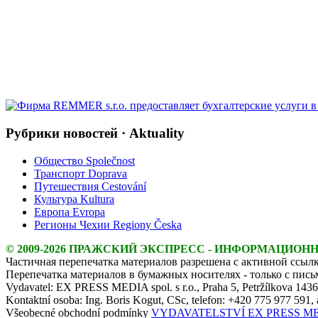
Рубрики новостей · Aktuality
Общество Společnost
Транспорт Doprava
Путешествия Cestování
Культура Kultura
Европа Evropa
Регионы Чехии Regiony Česka
© 2009-2026 ПРАЖСКИЙ ЭКСПРЕСС - ИНФОРМАЦИОН
Частичная перепечатка материалов разрешена с активной ссылк
Перепечатка материалов в бумажных носителях - только с пис
Vydavatel: EX PRESS MEDIA spol. s r.o., Praha 5, Petržílkova 143
Kontaktní osoba: Ing. Boris Kogut, CSc, telefon: +420 775 977 591,
Všeobecné obchodní podmínky
VYDAVATELSTVÍ EX PRESS MEDIA