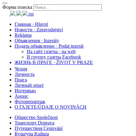
Форма поиска
rss
Главная · Hlavní
Новости · Zpravodajství
Reklama
Объявления · Inzeráty
Подать объявление · Podat inzerát
На сайт газеты · na web
В группу газеты Facebook
ЖИЗНЬ В ПРАГЕ · ŽIVOT V PRAZE
Чехия
Личность
Прага
Личный опыт
Интервью
Анонс
Фоторепортаж
О ГАЗЕТЕ/ÚDAJE O NOVINÁCH
Общество Společnost
Транспорт Doprava
Путешествия Cestování
Культура Kultura