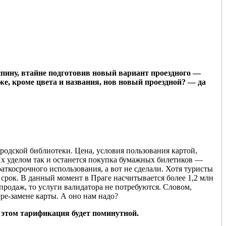
спину, втайне подготовив новый вариант проездного —
же, кроме цвета и названия, нов новый проездной? — да
родской библиотеки. Цена, условия пользования картой,
 Их уделом так и останется покупка бумажных билетиков —
аткосрочного использования, а вот не сделали. Хотя туристы
 срок. В данный момент в Праге насчитывается более 1,2 млн
 продаж, то услуги валидатора не потребуются. Словом,
ере-замене карты. А оно нам надо?
 этом тарификация будет поминутной.