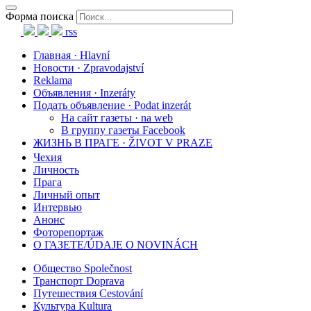
Форма поиска
rss
Главная · Hlavní
Новости · Zpravodajství
Reklama
Объявления · Inzeráty
Подать объявление · Podat inzerát
На сайт газеты · na web
В группу газеты Facebook
ЖИЗНЬ В ПРАГЕ · ŽIVOT V PRAZE
Чехия
Личность
Прага
Личный опыт
Интервью
Анонс
Фоторепортаж
О ГАЗЕТЕ/ÚDAJE O NOVINÁCH
Общество Společnost
Транспорт Doprava
Путешествия Cestování
Культура Kultura