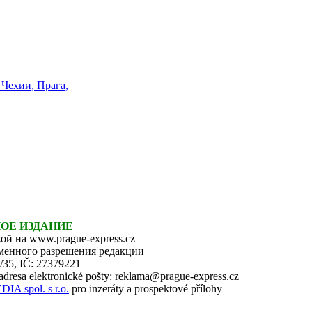
НОЕ ИЗДАНИЕ
ой на www.prague-express.cz
ьменного разрешения редакции
6/35, IČ: 27379221
 adresa elektronické pošty: reklama@prague-express.cz
 spol. s r.o.
pro inzeráty a prospektové přílohy