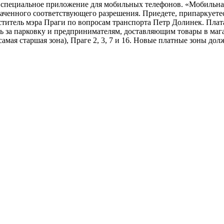
 специальное приложение для мобильных телефонов. «Мобильная 
лаченного соответствующего разрешения. Приедете, припаркуете
ститель мэра Праги по вопросам транспорта Петр Долинек. Плата
ить за парковку и предпринимателям, доставляющим товары в маг
мая старшая зона), Праге 2, 3, 7 и 16. Новые платные зоны долж