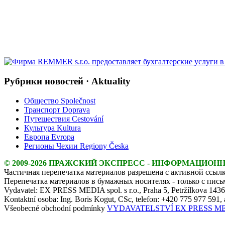
Рубрики новостей · Aktuality
Общество Společnost
Транспорт Doprava
Путешествия Cestování
Культура Kultura
Европа Evropa
Регионы Чехии Regiony Česka
© 2009-2026 ПРАЖСКИЙ ЭКСПРЕСС - ИНФОРМАЦИОН
Частичная перепечатка материалов разрешена с активной ссылк
Перепечатка материалов в бумажных носителях - только с пис
Vydavatel: EX PRESS MEDIA spol. s r.o., Praha 5, Petržílkova 143
Kontaktní osoba: Ing. Boris Kogut, CSc, telefon: +420 775 977 591,
Všeobecné obchodní podmínky
VYDAVATELSTVÍ EX PRESS MEDIA