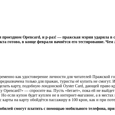
проездном Opencard, и р-раз! — пражская мэрия ударила в 
та готово, в конце февраля начнётся его тестирование. Чем 
ременно как удостоверение личности для читателей Пражской го
предназначена только для пражан, туристы её купить не смогут.
елать карту, подобную лондонской Oyster Card, дающей право кр
 Opencard?» — спросите вы. Пусть «бегает», пока ей не выйдет
Но если купон будет куплен не в интернет-магазине, а в местах
с карты на карту обойдётся пассажиру в 100 крон, как и при пот
мобилей смогут платить с помощью мобильного телефона, при