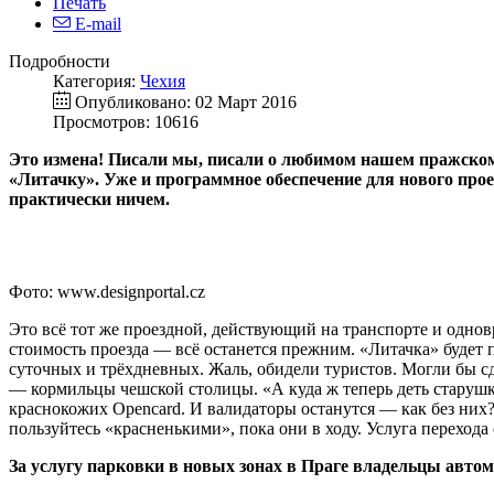
Печать
E-mail
Подробности
Категория:
Чехия
Опубликовано: 02 Март 2016
Просмотров: 10616
Это измена! Писали мы, писали о любимом нашем пражском 
«Литачку». Уже и программное обеспечение для нового проек
практически ничем.
Фото: www.designportal.cz
Это всё тот же проездной, действующий на транспорте и однов
стоимость проезда — всё останется прежним. «Литачка» будет 
суточных и трёхдневных. Жаль, обидели туристов. Могли бы сд
— кормильцы чешской столицы. «А куда ж теперь деть старушку
краснокожих Opencard. И валидаторы останутся — как без них? 
пользуйтесь «красненькими», пока они в ходу. Услуга перехода 
За услугу парковки в новых зонах в Праге владельцы авто