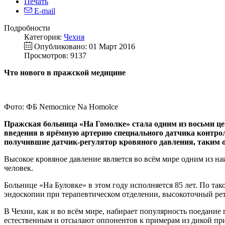
Печать
E-mail
Подробности
Категория:
Чехия
Опубликовано: 01 Март 2016
Просмотров: 9137
Что нового в пражской медицине
Фото: ФБ Nemocnice Na Homolce
Пражская больница «На Гомолке» стала одним из восьми це
введения в ярёмную артерию специального датчика контро
получившие датчик-регулятор кровяного давления, таким о
Высокое кровяное давление является во всём мире одним из н
человек.
Больнице «На Буловке» в этом году исполняется 85 лет. По т
эндоскопии при терапевтическом отделении, высокоточный рет
В Чехии, как и во всём мире, набирает популярность поедание
естественным и отсылают оппонентов к примерам из дикой при