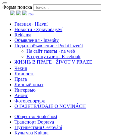
Форма поиска
rss
Главная · Hlavní
Новости · Zpravodajství
Reklama
Объявления · Inzeráty
Подать объявление · Podat inzerát
На сайт газеты · na web
В группу газеты Facebook
ЖИЗНЬ В ПРАГЕ · ŽIVOT V PRAZE
Чехия
Личность
Прага
Личный опыт
Интервью
Анонс
Фоторепортаж
О ГАЗЕТЕ/ÚDAJE O NOVINÁCH
Общество Společnost
Транспорт Doprava
Путешествия Cestování
Культура Kultura