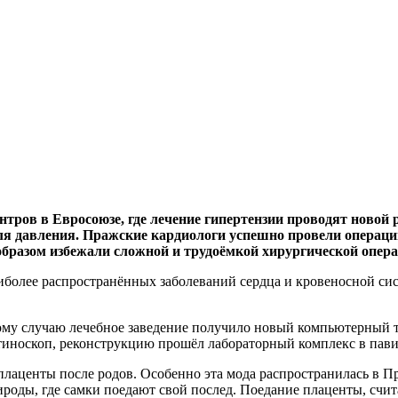
нтров в Евросоюзе, где лечение гипертензии проводят ново
ля давления. Пражские кардиологи успешно провели операци
бразом избежали сложной и трудоёмкой хирургической опера
аиболее распространённых заболеваний сердца и кровеносной си
акому случаю лечебное заведение получило новый компьютерный 
иноскоп, реконструкцию прошёл лабораторный комплекс в павил
 плаценты после родов. Особенно эта мода распространилась в 
роды, где самки поедают свой послед. Поедание плаценты, счит