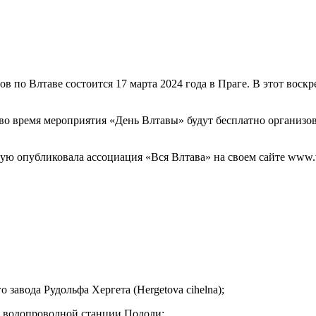
 по Влтаве состоится 17 марта 2024 года в Праге. В этот воскр
, во время мероприятия «День Влтавы» будут бесплатно организ
ю опубликовала ассоциация «Вся Влтава» на своем сайте www.v
 завода Рудольфа Хергета (Hergetova cihelna);
 и водопроводной станции Подоли;