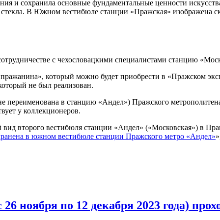
вания и сохранила основные фундаментальные ценности искусст
о стекла. В Южном вестибюле станции «Пражская» изображена с
 сотрудничестве с чехословацкими специалистами станцию «Моск
и пражанина», который можно будет приобрести в «Пражском экс
который не был реализован.
е переименована в станцию «Андел») Пражского метрополитена
вует у коллекционеров.
 вид второго вестибюля станции «Андел» («Московская») в Праг
нена в южном вестибюле станции Пражского метро «Андел»
»
26 ноября по 12 декабря 2023 года) прох