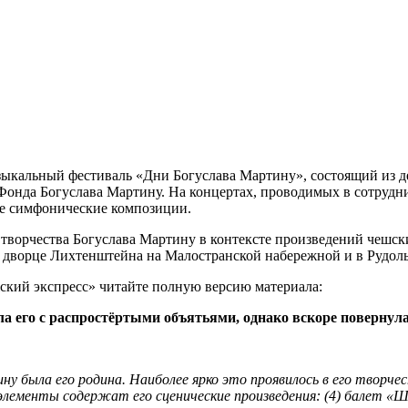
Музыкальный фестиваль «Дни Богуслава Мартину», состоящий из
 Фонда Богуслава Мартину. На концертах, проводимых в сотруд
е симфонические композиции.
 творчества Богуслава Мартину в контексте произведений чешск
о дворце Лихтенштейна на Малостранской набережной и в Рудол
ский экспресс» читайте полную версию материала:
а его с распростёртыми объятьями, однако вскоре повернула
была его родина. Наиболее ярко это проявилось в его творчест
ементы содержат его сценические произведения: (4) балет «Шп