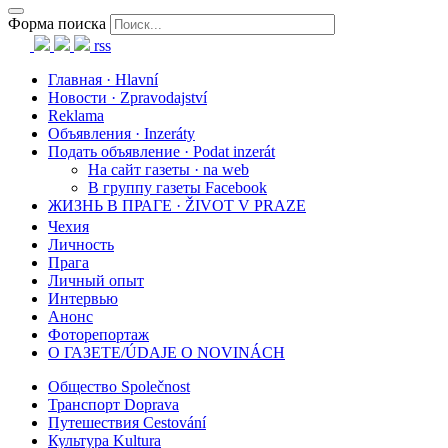
Форма поиска
rss
Главная · Hlavní
Новости · Zpravodajství
Reklama
Объявления · Inzeráty
Подать объявление · Podat inzerát
На сайт газеты · na web
В группу газеты Facebook
ЖИЗНЬ В ПРАГЕ · ŽIVOT V PRAZE
Чехия
Личность
Прага
Личный опыт
Интервью
Анонс
Фоторепортаж
О ГАЗЕТЕ/ÚDAJE O NOVINÁCH
Общество Společnost
Транспорт Doprava
Путешествия Cestování
Культура Kultura