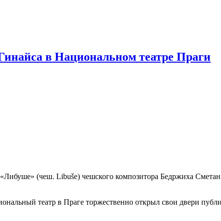
Гинайса в Национальном театре Праги
Либуше» (чеш. Libuše) чешского композитора Бедржиха Сметаны
льный театр в Праге торжественно открыл свои двери публике 