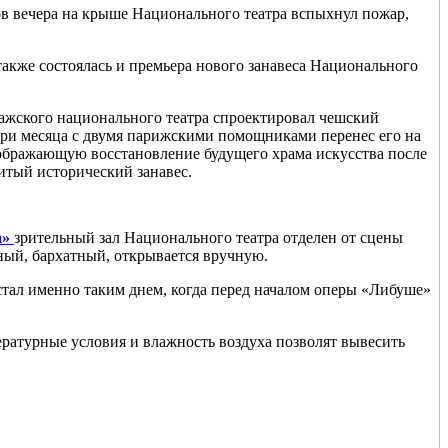
асов вечера на крыше Национального театра вспыхнул пожар,
также состоялась и премьера нового занавеса Национального
ажского национального театра спроектировал чешский
 три месяца с двумя парижскими помощниками перенес его на
изображающую восстановление будущего храма искусства после
итый исторический занавес.
а»
зрительный зал Национального театра отделен от сцены
ный, бархатный, открывается вручную.
стал именно таким днем, когда перед началом оперы «Либуше»
пературные условия и влажность воздуха позволят вывесить