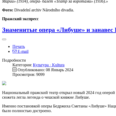
Марии» (1934), опера- балет «Театр за воротами» (1936).»
Фото:
Divadelní archiv Národního divadla.
Пражский экспресс
Знаменитые опера «Либуше» и занавес 
Печать
E-mail
Подробности
Категория:
Культура · Kultura
Опубликовано: 08 Январь 2024
Просмотров: 9099
Национальный пражский театр открыл новый 2024 год оперой «
сюжета легла легенда о чешской княжне Либуше.
Именно постановкой оперы Бедржиха Сметаны «Либуше» Национа
было полностью достроено.