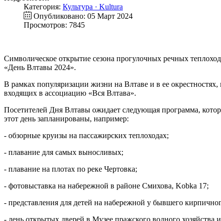
Категория:
Культура · Kultura
Опубликовано: 05 Март 2024
Просмотров: 7845
Символическое открытие сезона прогулочных речных теплоходов
«День Влтавы 2024».
В рамках популяризации жизни на Влтаве и в ее окрестностях
входящих в ассоциацию «Вся Влтава».
Посетителей Дня Влтавы ожидает следующая программа, котору
этот день запланированы, например:
- обзорные круизы на пассажирских теплоходах;
- плавание для самых выносливых;
- плавание на плотах по реке Чертовка;
- фотовыставка на набережной в районе Смихова, Kobka 17;
- представления для детей на набережной у бывшего кирпичного
- день открытых дверей в Музее пражского водного хозяйства