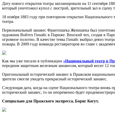
Дату нового открытия театра запланировали на 11 сентября 188
который уничтожил купол с люстрой, зрительный зал и сцену т
18 ноября 1883 году при повторном открытии Национального те
театра.
Первоначальный занавес Франтишека Женишека был уничтожен 
художник Войтех Гинайс в Париже. Венский чех, создав в Пари
огромное полотно. В качестве темы Гинайс выбрал девиз теат
пожара. В 2009 году команда реставраторов во главе с акаде
Как мы уже писали в публикации
«Национальный театр в Праг
передним защитным железным занавесом, который весит 12 тон
Оригинальный исторический занавес в Пражском национальном 
зрители смогли увидеть прекрасный исторический занавес.
Следующая дата, когда на сцене Национального театра вновь п
исторический занавес, то он непременно будет продемонстрир
Специально для Пражского экспресса, Борис Когут.