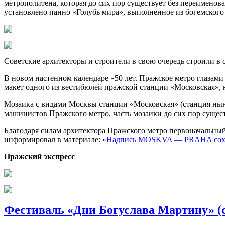
метрополитена, которая до сих пор существует без переимено
установлено панно «Голубь мира», выполненное из богемског
Советские архитекторы и строители в свою очередь строили в
В новом настенном календаре «50 лет. Пражское метро глазам
макет одного из вестибюлей пражской станции «Московская», 
Мозаика с видами Москвы станции «Московская» (станция нын
машинистов Пражского метро, часть мозаики до сих пор сущест
Благодаря силам архитектора Пражского метро первоначальный
информировал в материале: «
Надпись MOSKVA — PRAHA сохра
Пражский экспресс
Фестиваль «Дни Богуслава Мартину» (с 