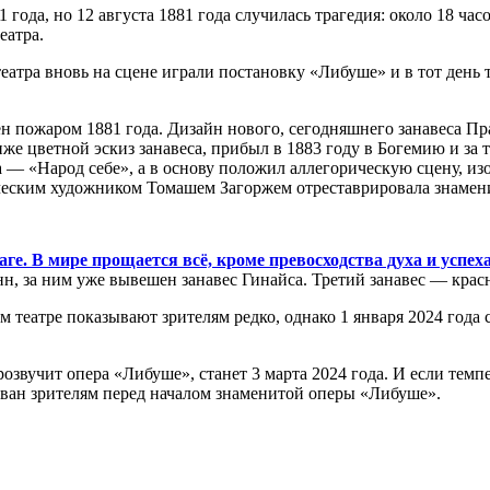
1 года, но 12 августа 1881 года случилась трагедия: около 18 ч
еатра.
атра вновь на сцене играли постановку «Либуше» и в тот день 
пожаром 1881 года. Дизайн нового, сегодняшнего занавеса Пр
же цветной эскиз занавеса, прибыл в 1883 году в Богемию и за
ра — «Народ себе», а в основу положил аллегорическую сцену, 
мическим художником Томашем Загоржем отреставрировала знамен
е. В мире прощается всё, кроме превосходства духа и успех
н, за ним уже вывешен занавес Гинайса. Третий занавес — крас
театре показывают зрителям редко, однако 1 января 2024 года 
розвучит опера «Либуше», станет 3 марта 2024 года. И если тем
ован зрителям перед началом знаменитой оперы «Либуше».