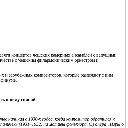
 девяти концертов чешских камерных ансамблей с ведущими
ничестве с Чешским филармоническим оркестром и
их и зарубежных композиторов, которые разделяют с ним
ьфинуме.
сь к нему спиной.
ве начиная с 1930-х годов, когда композитор обратился к
аличек» (1931–1932) на мотивы фольклора, (5) опера «Игры о