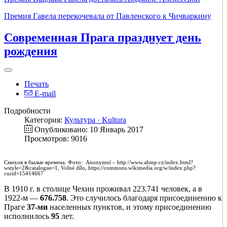
Премия Гавела перекочевала от Павленского к Чичваркину
Современная Прага празднует день
рождения
Печать
E-mail
Подробности
Категория:
Культура · Kultura
Опубликовано: 10 Январь 2017
Просмотров: 9016
Смихов в былые времена. Фото: Anonymní – http://www.ahmp.cz/index.html?
wstyle=2&catalogue=1, Volné dílo, https://commons.wikimedia.org/w/index.php?
curid=15414667
В 1910 г. в столице Чехии проживал 223.741 человек, а в
1922-м —
676.758
. Это случилось благодаря присоединению к
Праге
37-ми
населенных пунктов, и этому присоединению
исполнилось
95
лет.