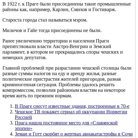
В 1922 г. к Праге были присоединены такие промышленные
районы как, например, Карлин, Смихов и Гостиварж.
Староста города стал называться мэром.
Миличов и Гайе тогда присоединены не были.
Ранее увеличению территории и населения Праги
препятствовали власти Австро-Венгрии и Земский
парламент, в котором не прекращались споры чешских и
немецких депутатов.
Главной проблемой при разрастании чешской столицы были
разные суммы налогов на еду и аренду жилья, разные
политические пристрастия жителей пригородов, разная
криминогенная ситуация. Проблемы удалось решить
компромиссом, позволив районным властям на некоторое
время жить по прежним нормам.
В Праге снесут известные здания, построенные в 70-е
Чешское ТВ покажет сериал об оккупации Норвегии
Россией
Прага нашла постоянное место для «Славянской
эпопеи»
Земан и Готт скорбят о жертвах авиакатастрофы в Сочи