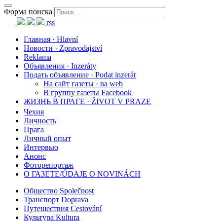
Форма поиска
rss
Главная · Hlavní
Новости · Zpravodajství
Reklama
Объявления · Inzeráty
Подать объявление · Podat inzerát
На сайт газеты · na web
В группу газеты Facebook
ЖИЗНЬ В ПРАГЕ · ŽIVOT V PRAZE
Чехия
Личность
Прага
Личный опыт
Интервью
Анонс
Фоторепортаж
О ГАЗЕТЕ/ÚDAJE O NOVINÁCH
Общество Společnost
Транспорт Doprava
Путешествия Cestování
Культура Kultura