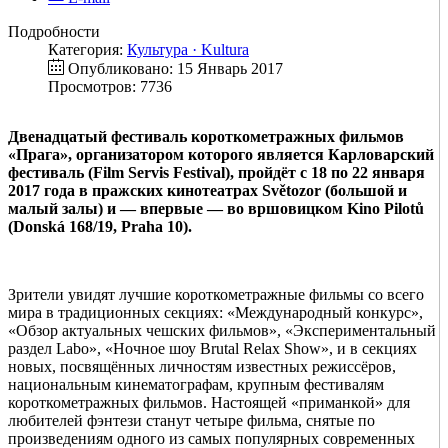
Подробности
Категория:
Культура · Kultura
Опубликовано: 15 Январь 2017
Просмотров: 7736
Двенадцатый фестиваль короткометражных фильмов
«Прага», организатором которого является Карловарский
фестиваль (Film Servis Festival), пройдёт с 18 по 22 января
2017 года в пражских кинотеатрах Světozor (большой и
малый залы) и — впервые — во вршовицком Kino Pilotů
(Donská 168/19, Praha 10).
Зрители увидят лучшие короткометражные фильмы со всего
мира в традиционных секциях: «Международный конкурс»,
«Обзор актуальных чешских фильмов», «Экспериментальный
раздел Labo», «Ночное шоу Brutal Relax Show», и в секциях
новых, посвящённых личностям известных режиссёров,
национальным кинематографам, крупным фестивалям
короткометражных фильмов. Настоящей «приманкой» для
любителей фэнтези станут четыре фильма, снятые по
произведениям одного из самых популярных современных