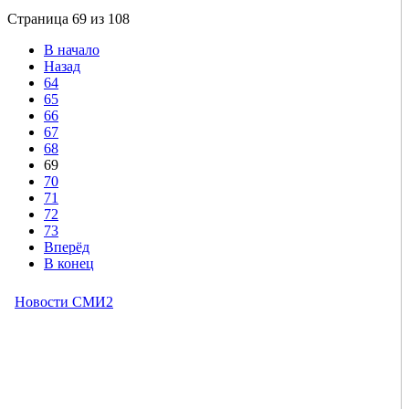
Страница 69 из 108
В начало
Назад
64
65
66
67
68
69
70
71
72
73
Вперёд
В конец