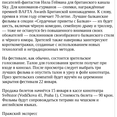
писателей-фантастов Нила Геймана для британского канала
Sky. Для киноманов-гурманов — снимки, награждённые
премией BAFTA Awards Британской киноакадемии. К слову,
премия в этом году отмечает 70-летие. Лучшие балканские
фильмы в секции «Сердечные приветы с Балкан» — их будет
шесть, включая чёрную комедию, семейную драму и триллер,
— тоже не останутся без повышенного внимания своих
обожателей — поклонников своеобразного балканского стиля
и чёрного юмора. Зрителей также наверняка заинтересуют
короткометражки, созданные с использованием новых
технологий и нетрадиционных методов.
На фестивале, как обычно, состоится зрительское
голосование. Талон для голосования зрители получат при
входе в кинозал. После просмотра следует выбрать три
лучших фильма и опустить талон в урну в фойе кинотеатра.
Приз зрительских симпатий будет вручён на церемонии
закрытия фестиваля 22 января.
Продажа билетов начнётся 15 января в кассе кинотеатра
Světozor (Vodičkova 41, Praha 1). Стоимость билета — 90 крон.
Фильмы будут сопровождаться титрами на чешском и
английском языках.
Пражский экспресс