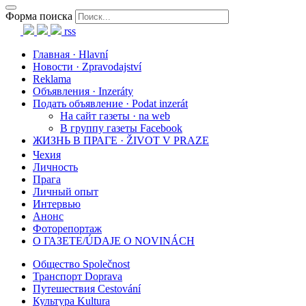
Форма поиска
rss
Главная · Hlavní
Новости · Zpravodajství
Reklama
Объявления · Inzeráty
Подать объявление · Podat inzerát
На сайт газеты · na web
В группу газеты Facebook
ЖИЗНЬ В ПРАГЕ · ŽIVOT V PRAZE
Чехия
Личность
Прага
Личный опыт
Интервью
Анонс
Фоторепортаж
О ГАЗЕТЕ/ÚDAJE O NOVINÁCH
Общество Společnost
Транспорт Doprava
Путешествия Cestování
Культура Kultura