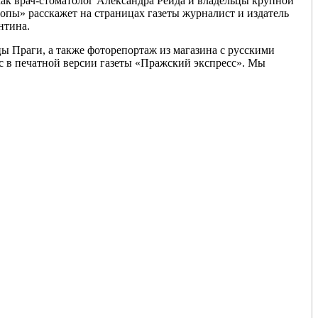
как врач-стоматолог Александра Рейда и владельцы крупной
пы» расскажет на страницах газеты журналист и издатель
нтина.
цы Праги, а также фоторепортаж из магазина с русскими
с в печатной версии газеты «Пражский экспресс». Мы