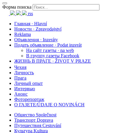
Форма поиска
rss
Главная · Hlavní
Новости · Zpravodajství
Reklama
Объявления · Inzeráty
Подать объявление · Podat inzerát
На сайт газеты · na web
В группу газеты Facebook
ЖИЗНЬ В ПРАГЕ · ŽIVOT V PRAZE
Чехия
Личность
Прага
Личный опыт
Интервью
Анонс
Фоторепортаж
О ГАЗЕТЕ/ÚDAJE O NOVINÁCH
Общество Společnost
Транспорт Doprava
Путешествия Cestování
Культура Kultura