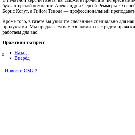
В печатной версии газеты вы сможете прочитать интересные э
бухгалтерской компании Александр и Сергей Реммеры. О своей
Борис Когут, а Гийом Тенода — профессиональный преподавател
Кроме того, в газете вы увидите сделанные специально для на
продуктами. Мы предлагаем вам ознакомиться с рядом пражски
работаем для вас!
Пражский экспресс
Назад
0
Вперёд