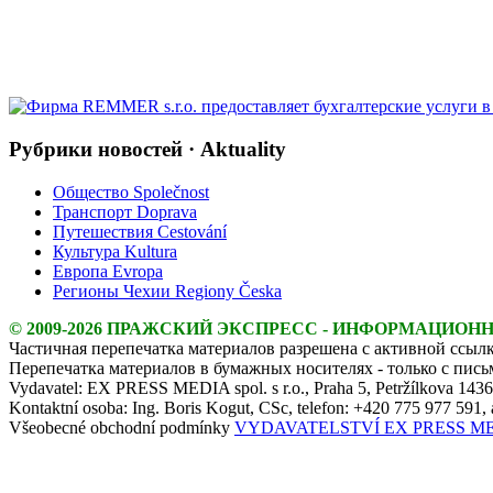
Рубрики новостей · Aktuality
Общество Společnost
Транспорт Doprava
Путешествия Cestování
Культура Kultura
Европа Evropa
Регионы Чехии Regiony Česka
© 2009-2026 ПРАЖСКИЙ ЭКСПРЕСС - ИНФОРМАЦИОН
Частичная перепечатка материалов разрешена с активной ссылк
Перепечатка материалов в бумажных носителях - только с пис
Vydavatel: EX PRESS MEDIA spol. s r.o., Praha 5, Petržílkova 143
Kontaktní osoba: Ing. Boris Kogut, CSc, telefon: +420 775 977 591,
Všeobecné obchodní podmínky
VYDAVATELSTVÍ EX PRESS MEDIA