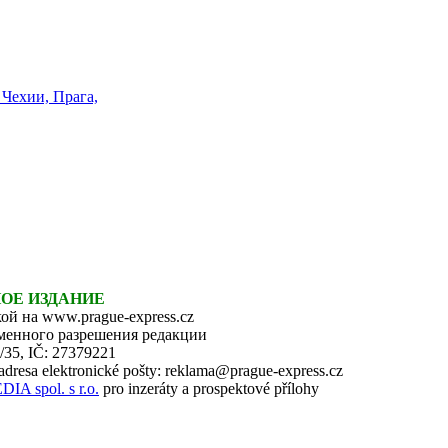
НОЕ ИЗДАНИЕ
ой на www.prague-express.cz
ьменного разрешения редакции
6/35, IČ: 27379221
 adresa elektronické pošty: reklama@prague-express.cz
 spol. s r.o.
pro inzeráty a prospektové přílohy