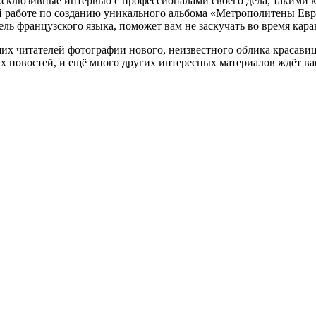
ксклюзивные интервью с профессионалами своего дела, такими 
 работе по созданию уникального альбома «Метрополитены Евро
ь французского языка, поможет вам не заскучать во время кара
ших читателей фотографии нового, неизвестного облика красави
х новостей, и ещё много других интересных материалов ждёт ва