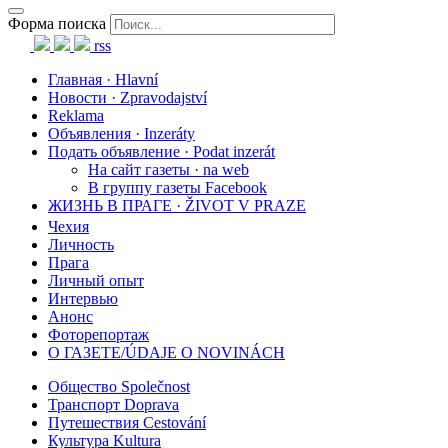
Форма поиска
rss
Главная · Hlavní
Новости · Zpravodajství
Reklama
Объявления · Inzeráty
Подать объявление · Podat inzerát
На сайт газеты · na web
В группу газеты Facebook
ЖИЗНЬ В ПРАГЕ · ŽIVOT V PRAZE
Чехия
Личность
Прага
Личный опыт
Интервью
Анонс
Фоторепортаж
О ГАЗЕТЕ/ÚDAJE O NOVINÁCH
Общество Společnost
Транспорт Doprava
Путешествия Cestování
Культура Kultura