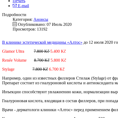
Печать
E-mail
Подробности
Категория:
Анонсы
Опубликовано: 07 Июль 2020
Просмотров: 13192
В клинике эстетической медицины «Алтос»
до 12 июля 2020 го
Glamor Ultra
7.800
K
č
5.400 Kč
Renée Volume
8.700
K
č
5.800 Kč
Stylage
7.800
K
č
6.700 Kč
Например, один из известных филлеров Стилаж (Stylage) от фр
Препарат состоит из гиалуроновой кислоты и антиоксиданта м
Инъекции способствуют увлажнению кожи, нормализации выра
Гиалуроновая кислота, входящая в состав филлеров, при попад
Врачи - дерматологи клиники «Алтос» перед применением филл