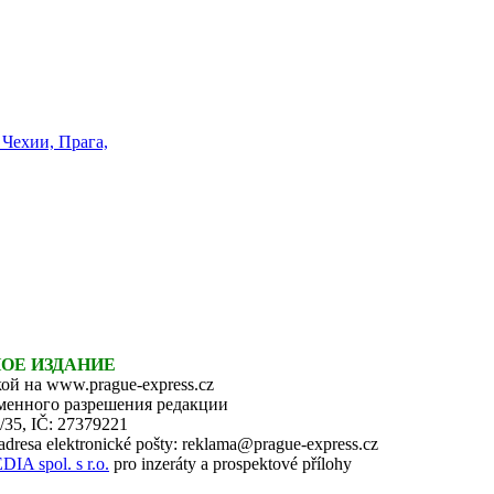
НОЕ ИЗДАНИЕ
ой на www.prague-express.cz
ьменного разрешения редакции
6/35, IČ: 27379221
 adresa elektronické pošty: reklama@prague-express.cz
 spol. s r.o.
pro inzeráty a prospektové přílohy