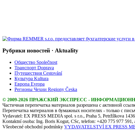
Рубрики новостей · Aktuality
Общество Společnost
Транспорт Doprava
Путешествия Cestování
Культура Kultura
Европа Evropa
Регионы Чехии Regiony Česka
© 2009-2026 ПРАЖСКИЙ ЭКСПРЕСС - ИНФОРМАЦИОН
Частичная перепечатка материалов разрешена с активной ссылк
Перепечатка материалов в бумажных носителях - только с пис
Vydavatel: EX PRESS MEDIA spol. s r.o., Praha 5, Petržílkova 143
Kontaktní osoba: Ing. Boris Kogut, CSc, telefon: +420 775 977 591,
Všeobecné obchodní podmínky
VYDAVATELSTVÍ EX PRESS MEDIA