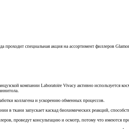
да проходит специальная акция на ассортимент филлеров Glamor U
анцузской компании Laboratoire Vivacy активно используется к
аннитола.
ботки коллагена и ускорению обменных процессов.
ании в ткани запускает каскад биохимических реакций, способс
еров, проведут консультацию и осмотр, потому что имеются пр