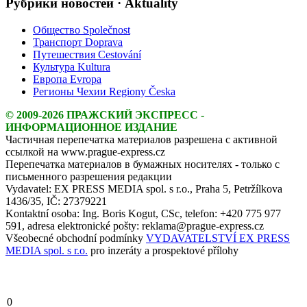
Рубрики новостей · Aktuality
Общество Společnost
Транспорт Doprava
Путешествия Cestování
Культура Kultura
Европа Evropa
Регионы Чехии Regiony Česka
© 2009-2026 ПРАЖСКИЙ ЭКСПРЕСС -
ИНФОРМАЦИОННОЕ ИЗДАНИЕ
Частичная перепечатка материалов разрешена с активной
ссылкой на www.prague-express.cz
Перепечатка материалов в бумажных носителях - только с
письменного разрешения редакции
Vydavatel: EX PRESS MEDIA spol. s r.o., Praha 5, Petržílkova
1436/35, IČ: 27379221
Kontaktní osoba: Ing. Boris Kogut, CSc, telefon: +420 775 977
591, adresa elektronické pošty: reklama@prague-express.cz
Všeobecné obchodní podmínky
VYDAVATELSTVÍ EX PRESS
MEDIA spol. s r.o.
pro inzeráty a prospektové přílohy
0