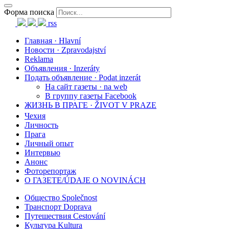
Форма поиска
rss
Главная · Hlavní
Новости · Zpravodajství
Reklama
Объявления · Inzeráty
Подать объявление · Podat inzerát
На сайт газеты · na web
В группу газеты Facebook
ЖИЗНЬ В ПРАГЕ · ŽIVOT V PRAZE
Чехия
Личность
Прага
Личный опыт
Интервью
Анонс
Фоторепортаж
О ГАЗЕТЕ/ÚDAJE O NOVINÁCH
Общество Společnost
Транспорт Doprava
Путешествия Cestování
Культура Kultura