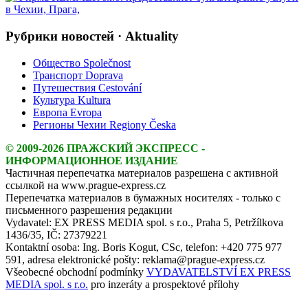
Рубрики новостей · Aktuality
Общество Společnost
Транспорт Doprava
Путешествия Cestování
Культура Kultura
Европа Evropa
Регионы Чехии Regiony Česka
© 2009-2026 ПРАЖСКИЙ ЭКСПРЕСС -
ИНФОРМАЦИОННОЕ ИЗДАНИЕ
Частичная перепечатка материалов разрешена с активной
ссылкой на www.prague-express.cz
Перепечатка материалов в бумажных носителях - только с
письменного разрешения редакции
Vydavatel: EX PRESS MEDIA spol. s r.o., Praha 5, Petržílkova
1436/35, IČ: 27379221
Kontaktní osoba: Ing. Boris Kogut, CSc, telefon: +420 775 977
591, adresa elektronické pošty: reklama@prague-express.cz
Všeobecné obchodní podmínky
VYDAVATELSTVÍ EX PRESS
MEDIA spol. s r.o.
pro inzeráty a prospektové přílohy