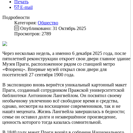
Печать
E-mail
Подробности
Категория:
Общество
Опубликовано: 31 Октябрь 2025
Просмотров: 2789
Через несколько недель, а именно 6 декабря 2025 года, после
пятилетней реконструкции откроет свои двери главное здание
Музея Праги, расположенное рядом со станцией метро
«Флоренц». Впервые музей открыл свои двери для
посетителей 27 сентября 1900 года.
В экспозицию вновь вернётся уникальный картонный макет
Праги, созданный сотрудником Пражской университетской
библиотеки Антонином Лангвейлом. Он посвятил своему
необычному увлечению всё свободное время и средства,
однако, несмотря на восхищение современников, так и не
нашёл мецената. Жизнь Лангвейла завершилась в бедности;
семье он оставил долги и незавершённое произведение,
ценность которого тогда казалась сомнительной.
В 1840 году макет Праги вошёл в собрание Национального