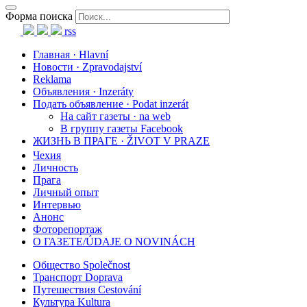
Форма поиска
rss
Главная · Hlavní
Новости · Zpravodajství
Reklama
Объявления · Inzeráty
Подать объявление · Podat inzerát
На сайт газеты · na web
В группу газеты Facebook
ЖИЗНЬ В ПРАГЕ · ŽIVOT V PRAZE
Чехия
Личность
Прага
Личный опыт
Интервью
Анонс
Фоторепортаж
О ГАЗЕТЕ/ÚDAJE O NOVINÁCH
Общество Společnost
Транспорт Doprava
Путешествия Cestování
Культура Kultura