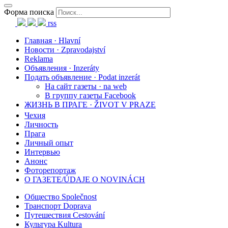
Форма поиска
rss
Главная · Hlavní
Новости · Zpravodajství
Reklama
Объявления · Inzeráty
Подать объявление · Podat inzerát
На сайт газеты · na web
В группу газеты Facebook
ЖИЗНЬ В ПРАГЕ · ŽIVOT V PRAZE
Чехия
Личность
Прага
Личный опыт
Интервью
Анонс
Фоторепортаж
О ГАЗЕТЕ/ÚDAJE O NOVINÁCH
Общество Společnost
Транспорт Doprava
Путешествия Cestování
Культура Kultura