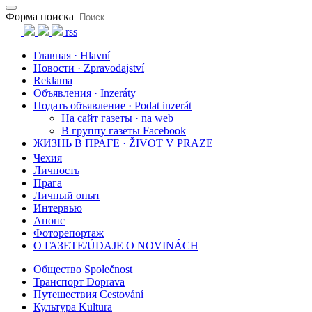
Форма поиска
rss
Главная · Hlavní
Новости · Zpravodajství
Reklama
Объявления · Inzeráty
Подать объявление · Podat inzerát
На сайт газеты · na web
В группу газеты Facebook
ЖИЗНЬ В ПРАГЕ · ŽIVOT V PRAZE
Чехия
Личность
Прага
Личный опыт
Интервью
Анонс
Фоторепортаж
О ГАЗЕТЕ/ÚDAJE O NOVINÁCH
Общество Společnost
Транспорт Doprava
Путешествия Cestování
Культура Kultura