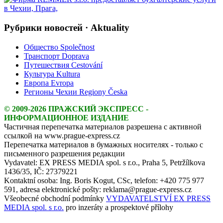
Рубрики новостей · Aktuality
Общество Společnost
Транспорт Doprava
Путешествия Cestování
Культура Kultura
Европа Evropa
Регионы Чехии Regiony Česka
© 2009-2026 ПРАЖСКИЙ ЭКСПРЕСС -
ИНФОРМАЦИОННОЕ ИЗДАНИЕ
Частичная перепечатка материалов разрешена с активной
ссылкой на www.prague-express.cz
Перепечатка материалов в бумажных носителях - только с
письменного разрешения редакции
Vydavatel: EX PRESS MEDIA spol. s r.o., Praha 5, Petržílkova
1436/35, IČ: 27379221
Kontaktní osoba: Ing. Boris Kogut, CSc, telefon: +420 775 977
591, adresa elektronické pošty: reklama@prague-express.cz
Všeobecné obchodní podmínky
VYDAVATELSTVÍ EX PRESS
MEDIA spol. s r.o.
pro inzeráty a prospektové přílohy