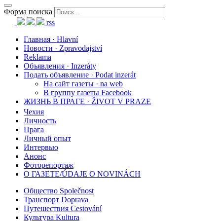
Форма поиска
rss
Главная · Hlavní
Новости · Zpravodajství
Reklama
Объявления · Inzeráty
Подать объявление · Podat inzerát
На сайт газеты · na web
В группу газеты Facebook
ЖИЗНЬ В ПРАГЕ · ŽIVOT V PRAZE
Чехия
Личность
Прага
Личный опыт
Интервью
Анонс
Фоторепортаж
О ГАЗЕТЕ/ÚDAJE O NOVINÁCH
Общество Společnost
Транспорт Doprava
Путешествия Cestování
Культура Kultura