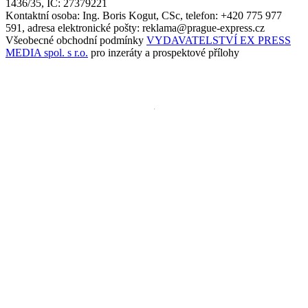
1436/35, IČ: 27379221
Kontaktní osoba: Ing. Boris Kogut, CSc, telefon: +420 775 977
591, adresa elektronické pošty: reklama@prague-express.cz
Všeobecné obchodní podmínky
VYDAVATELSTVÍ EX PRESS
MEDIA spol. s r.o.
pro inzeráty a prospektové přílohy