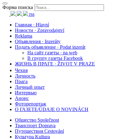
Форма поиска
rss
Главная · Hlavní
Новости · Zpravodajství
Reklama
Объявления · Inzeráty
Подать объявление · Podat inzerát
На сайт газеты · na web
В группу газеты Facebook
ЖИЗНЬ В ПРАГЕ · ŽIVOT V PRAZE
Чехия
Личность
Прага
Личный опыт
Интервью
Анонс
Фоторепортаж
О ГАЗЕТЕ/ÚDAJE O NOVINÁCH
Общество Společnost
Транспорт Doprava
Путешествия Cestování
Культура Kultura