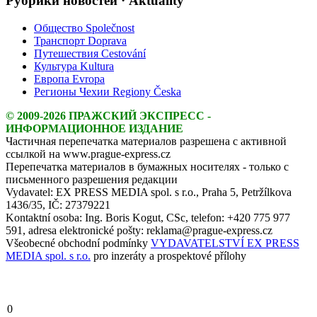
Рубрики новостей · Aktuality
Общество Společnost
Транспорт Doprava
Путешествия Cestování
Культура Kultura
Европа Evropa
Регионы Чехии Regiony Česka
© 2009-2026 ПРАЖСКИЙ ЭКСПРЕСС -
ИНФОРМАЦИОННОЕ ИЗДАНИЕ
Частичная перепечатка материалов разрешена с активной
ссылкой на www.prague-express.cz
Перепечатка материалов в бумажных носителях - только с
письменного разрешения редакции
Vydavatel: EX PRESS MEDIA spol. s r.o., Praha 5, Petržílkova
1436/35, IČ: 27379221
Kontaktní osoba: Ing. Boris Kogut, CSc, telefon: +420 775 977
591, adresa elektronické pošty: reklama@prague-express.cz
Všeobecné obchodní podmínky
VYDAVATELSTVÍ EX PRESS
MEDIA spol. s r.o.
pro inzeráty a prospektové přílohy
0