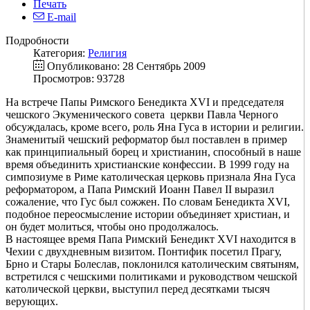
Печать
E-mail
Подробности
Категория:
Религия
Опубликовано: 28 Сентябрь 2009
Просмотров: 93728
На встрече Папы Римского Бенедикта XVI и председателя
чешского Экуменического совета церкви Павла Черного
обсуждалась, кроме всего, роль Яна Гуса в истории и религии.
Знаменитый чешский реформатор был поставлен в пример
как принципиальный борец и христианин, способный в наше
время объединить христианские конфессии. В 1999 году на
симпозиуме в Риме католическая церковь признала Яна Гуса
реформатором, а Папа Римский Иоанн Павел II выразил
сожаление, что Гус был сожжен. По словам Бенедикта XVI,
подобное переосмысление истории объединяет христиан, и
он будет молиться, чтобы оно продолжалось.
В настоящее время Папа Римский Бенедикт XVI находится в
Чехии с двухдневным визитом. Понтифик посетил Прагу,
Брно и Стары Болеслав, поклонился католическим святыням,
встретился с чешскими политиками и руководством чешской
католической церкви, выступил перед десятками тысяч
верующих.