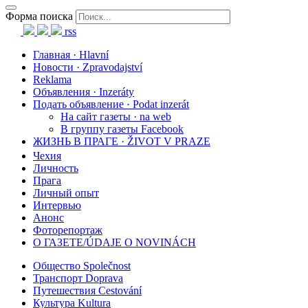
Форма поиска
rss
Главная · Hlavní
Новости · Zpravodajství
Reklama
Объявления · Inzeráty
Подать объявление · Podat inzerát
На сайт газеты · na web
В группу газеты Facebook
ЖИЗНЬ В ПРАГЕ · ŽIVOT V PRAZE
Чехия
Личность
Прага
Личный опыт
Интервью
Анонс
Фоторепортаж
О ГАЗЕТЕ/ÚDAJE O NOVINÁCH
Общество Společnost
Транспорт Doprava
Путешествия Cestování
Культура Kultura