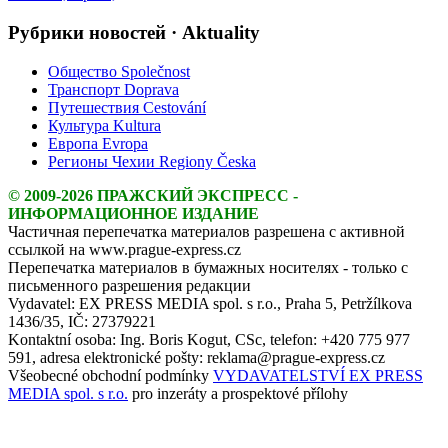
Рубрики новостей · Aktuality
Общество Společnost
Транспорт Doprava
Путешествия Cestování
Культура Kultura
Европа Evropa
Регионы Чехии Regiony Česka
© 2009-2026 ПРАЖСКИЙ ЭКСПРЕСС -
ИНФОРМАЦИОННОЕ ИЗДАНИЕ
Частичная перепечатка материалов разрешена с активной
ссылкой на www.prague-express.cz
Перепечатка материалов в бумажных носителях - только с
письменного разрешения редакции
Vydavatel: EX PRESS MEDIA spol. s r.o., Praha 5, Petržílkova
1436/35, IČ: 27379221
Kontaktní osoba: Ing. Boris Kogut, CSc, telefon: +420 775 977
591, adresa elektronické pošty: reklama@prague-express.cz
Všeobecné obchodní podmínky
VYDAVATELSTVÍ EX PRESS
MEDIA spol. s r.o.
pro inzeráty a prospektové přílohy