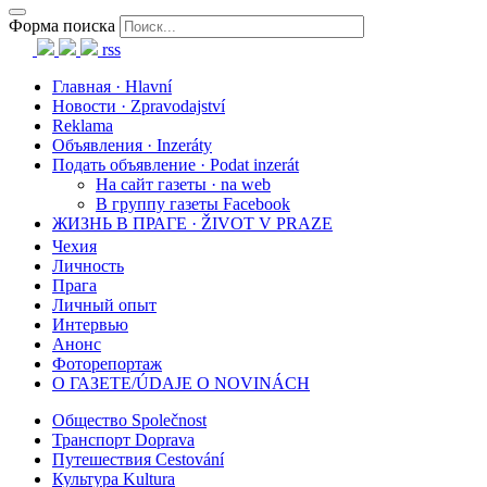
Форма поиска
rss
Главная · Hlavní
Новости · Zpravodajství
Reklama
Объявления · Inzeráty
Подать объявление · Podat inzerát
На сайт газеты · na web
В группу газеты Facebook
ЖИЗНЬ В ПРАГЕ · ŽIVOT V PRAZE
Чехия
Личность
Прага
Личный опыт
Интервью
Анонс
Фоторепортаж
О ГАЗЕТЕ/ÚDAJE O NOVINÁCH
Общество Společnost
Транспорт Doprava
Путешествия Cestování
Культура Kultura