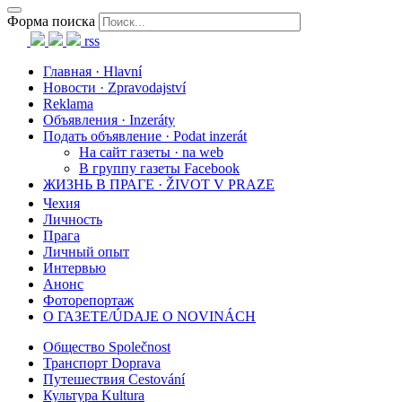
Форма поиска
rss
Главная · Hlavní
Новости · Zpravodajství
Reklama
Объявления · Inzeráty
Подать объявление · Podat inzerát
На сайт газеты · na web
В группу газеты Facebook
ЖИЗНЬ В ПРАГЕ · ŽIVOT V PRAZE
Чехия
Личность
Прага
Личный опыт
Интервью
Анонс
Фоторепортаж
О ГАЗЕТЕ/ÚDAJE O NOVINÁCH
Общество Společnost
Транспорт Doprava
Путешествия Cestování
Культура Kultura