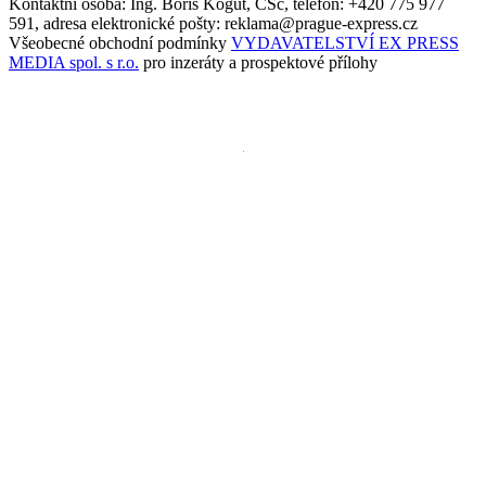
Kontaktní osoba: Ing. Boris Kogut, CSc, telefon: +420 775 977
591, adresa elektronické pošty: reklama@prague-express.cz
Všeobecné obchodní podmínky
VYDAVATELSTVÍ EX PRESS
MEDIA spol. s r.o.
pro inzeráty a prospektové přílohy