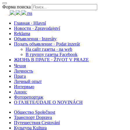
Форма поиска
rss
Главная · Hlavní
Новости · Zpravodajství
Reklama
Объявления · Inzeráty
Подать объявление · Podat inzerát
На сайт газеты · na web
В группу газеты Facebook
ЖИЗНЬ В ПРАГЕ · ŽIVOT V PRAZE
Чехия
Личность
Прага
Личный опыт
Интервью
Анонс
Фоторепортаж
О ГАЗЕТЕ/ÚDAJE O NOVINÁCH
Общество Společnost
Транспорт Doprava
Путешествия Cestování
Культура Kultura