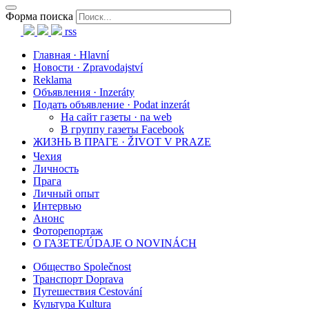
Форма поиска
rss
Главная · Hlavní
Новости · Zpravodajství
Reklama
Объявления · Inzeráty
Подать объявление · Podat inzerát
На сайт газеты · na web
В группу газеты Facebook
ЖИЗНЬ В ПРАГЕ · ŽIVOT V PRAZE
Чехия
Личность
Прага
Личный опыт
Интервью
Анонс
Фоторепортаж
О ГАЗЕТЕ/ÚDAJE O NOVINÁCH
Общество Společnost
Транспорт Doprava
Путешествия Cestování
Культура Kultura