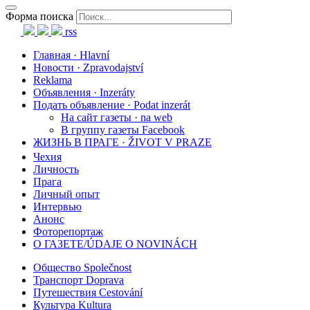
Форма поиска
rss
Главная · Hlavní
Новости · Zpravodajství
Reklama
Объявления · Inzeráty
Подать объявление · Podat inzerát
На сайт газеты · na web
В группу газеты Facebook
ЖИЗНЬ В ПРАГЕ · ŽIVOT V PRAZE
Чехия
Личность
Прага
Личный опыт
Интервью
Анонс
Фоторепортаж
О ГАЗЕТЕ/ÚDAJE O NOVINÁCH
Общество Společnost
Транспорт Doprava
Путешествия Cestování
Культура Kultura