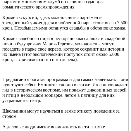
парком и множеством клумб он словно создан для
романтического времяпровождения.
Кроме экскурсий, здесь можно снять апартаменты –
трехдневный уик-енд для влюбленной пары стоит всего 7.500
крон. Незабываемыми останутся свадьбы в обстановке замка.
Кроме свадебного пира в ресторане класса люкс и свадебной
ночи в будуаре а-ля Мария-Терезия, молодожены могут
посадить в парке свое дерево, которое сохранит для истории
их имена (этот экологический поступок стоит около 5.000
крон, в зависимости от сорта дерева).
Предлагается богатая программа и для самых маленьких – они
чувствуют себя в Емниште, словно в сказке. Их сопровождает
гид в историческом костюме, им покажут диковинных зверей
и птиц в небольшом зоопарке, летом в пятницу для них
устраивается театр.
Школьники могут научиться в замке этикету поведения за
столом.
А деловые люди имеют возможность вести в замке