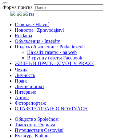
Форма поиска
rss
Главная · Hlavní
Новости · Zpravodajství
Reklama
Объявления · Inzeráty
Подать объявление · Podat inzerát
На сайт газеты · na web
В группу газеты Facebook
ЖИЗНЬ В ПРАГЕ · ŽIVOT V PRAZE
Чехия
Личность
Прага
Личный опыт
Интервью
Анонс
Фоторепортаж
О ГАЗЕТЕ/ÚDAJE O NOVINÁCH
Общество Společnost
Транспорт Doprava
Путешествия Cestování
Культура Kultura