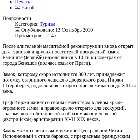
Печать
E-mail
Подробности
Категория:
Туризм
Опубликовано: 13 Сентябрь 2010
Просмотров: 12145
После длительной масштабной реконструкции вновь открыт
для туристов и других посетителей прекрасный замок
Емниште (Jemniště) находящийся в 10-ти километрах от
города Бенешов (полчаса езды от Праги).
Замок, которому скоро исполнится 300 лет, принадлежит
потомку старинного чешского дворянского рода Йиржи
Штернберку, родословная которого прослеживается до XIII-го
века.
Граф Йиржи живет со своим семейством в левом крыле
огромного замка, а правое крыло открыто для экскурсий,
знакомящих с обстановкой и образом жизни чешской
(австрийской) аристократии XVII-XIX веков.
Замок можно считать жемчужиной Центральной Чехии.
Исполненный в стиле барокко, с прекрасным французским