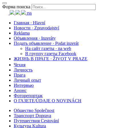
Форма поиска
rss
Главная · Hlavní
Новости · Zpravodajství
Reklama
Объявления · Inzeráty
Подать объявление · Podat inzerát
На сайт газеты · na web
В группу газеты Facebook
ЖИЗНЬ В ПРАГЕ · ŽIVOT V PRAZE
Чехия
Личность
Прага
Личный опыт
Интервью
Анонс
Фоторепортаж
О ГАЗЕТЕ/ÚDAJE O NOVINÁCH
Общество Společnost
Транспорт Doprava
Путешествия Cestování
Культура Kultura