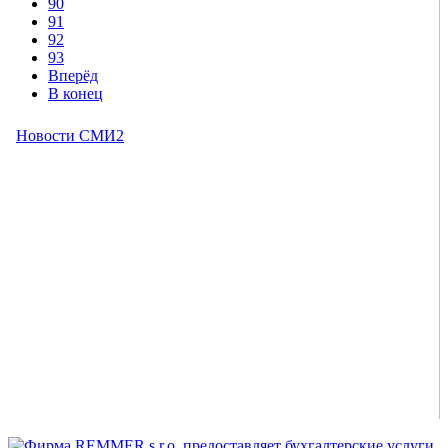
90
91
92
93
Вперёд
В конец