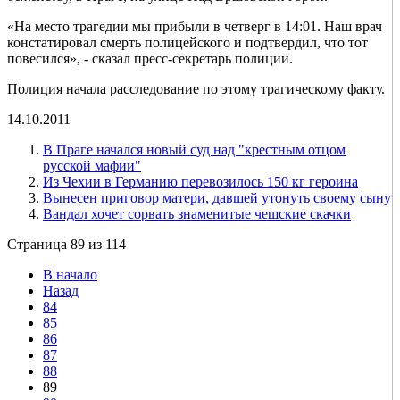
«На место трагедии мы прибыли в четверг в 14:01. Наш врач
констатировал смерть полицейского и подтвердил, что тот
повесился», - сказал пресс-секретарь полиции.
Полиция начала расследование по этому трагическому факту.
14.10.2011
В Праге начался новый суд над "крестным отцом
русской мафии"
Из Чехии в Германию перевозилось 150 кг героина
Вынесен приговор матери, давшей утонуть своему сыну
Вандал хочет сорвать знаменитые чешские скачки
Страница 89 из 114
В начало
Назад
84
85
86
87
88
89