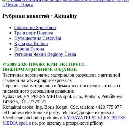
Рубрики новостей · Aktuality
Общество Společnost
Транспорт Doprava
Путешествия Cestování
Культура Kultura
Европа Evropa
Регионы Чехии Regiony Česka
© 2009-2026 ПРАЖСКИЙ ЭКСПРЕСС -
ИНФОРМАЦИОННОЕ ИЗДАНИЕ
Частичная перепечатка материалов разрешена с активной
ссылкой на www.prague-express.cz
Перепечатка материалов в бумажных носителях - только с
письменного разрешения редакции
Vydavatel: EX PRESS MEDIA spol. s r.o., Praha 5, Petržílkova
1436/35, IČ: 27379221
Kontaktní osoba: Ing. Boris Kogut, CSc, telefon: +420 775 977
591, adresa elektronické pošty: reklama@prague-express.cz
Všeobecné obchodní podmínky
VYDAVATELSTVÍ EX PRESS
MEDIA spol. s r.o.
pro inzeráty a prospektové přílohy