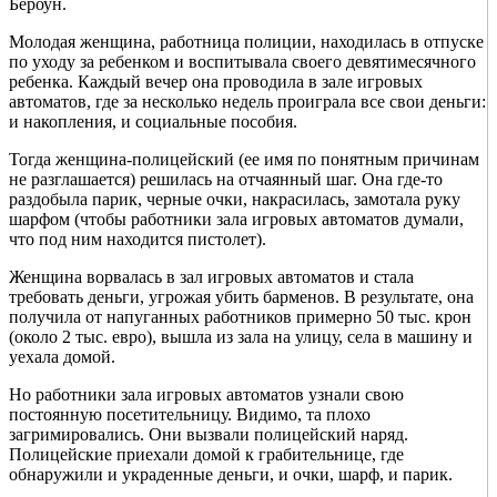
Бероун.
Молодая женщина, работница полиции, находилась в отпуске
по уходу за ребенком и воспитывала своего девятимесячного
ребенка. Каждый вечер она проводила в зале игровых
автоматов, где за несколько недель проиграла все свои деньги:
и накопления, и социальные пособия.
Тогда женщина-полицейский (ее имя по понятным причинам
не разглашается) решилась на отчаянный шаг. Она где-то
раздобыла парик, черные очки, накрасилась, замотала руку
шарфом (чтобы работники зала игровых автоматов думали,
что под ним находится пистолет).
Женщина ворвалась в зал игровых автоматов и стала
требовать деньги, угрожая убить барменов. В результате, она
получила от напуганных работников примерно 50 тыс. крон
(около 2 тыс. евро), вышла из зала на улицу, села в машину и
уехала домой.
Но работники зала игровых автоматов узнали свою
постоянную посетительницу. Видимо, та плохо
загримировались. Они вызвали полицейский наряд.
Полицейские приехали домой к грабительнице, где
обнаружили и украденные деньги, и очки, шарф, и парик.