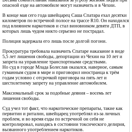
опасной езде на автомобиле могут назначить и в Чехии.
В конце мая сего года швейцарец Саша Спатара ехал десятки
километров по встречной полосе на трассе R10. Он находился
под влиянием наркотиков и стал виновником девяти ДТП, в
которых лишь чудом никто серьезно не пострадал.
Полиция задержала его лишь после долгой погони.
Прокуратура требовала назначить Спатаре наказание в виде
5,5 лет лишения свободы, депортации из Чехии на 10 лет и
запрета на управление транспортными средствами.
Но суд в городе Млада Болеслав оказался, наверное, самым
гуманным судом в мире и приговорил иностранца к трём
годам условно с отсрочкой приговора на пять лет и
шестилетнему запрету на управление автомобилем.
Максимальный срок за подобные деяния – восемь лет
лишения свободы.
Суд учел тот факт, что наркотические препараты, такие как
первитин и риталин, швейцарец употреблял из-за личных
проблем, и во время езды по встречной он себя не
контролировал, находясь в состоянии токсического делирия,
вызванного употреблением наркотиков.