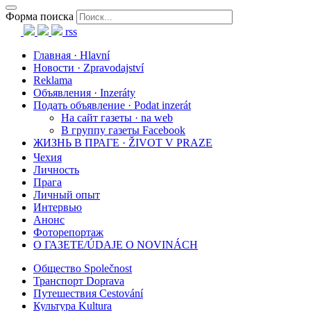
Форма поиска
rss
Главная · Hlavní
Новости · Zpravodajství
Reklama
Объявления · Inzeráty
Подать объявление · Podat inzerát
На сайт газеты · na web
В группу газеты Facebook
ЖИЗНЬ В ПРАГЕ · ŽIVOT V PRAZE
Чехия
Личность
Прага
Личный опыт
Интервью
Анонс
Фоторепортаж
О ГАЗЕТЕ/ÚDAJE O NOVINÁCH
Общество Společnost
Транспорт Doprava
Путешествия Cestování
Культура Kultura