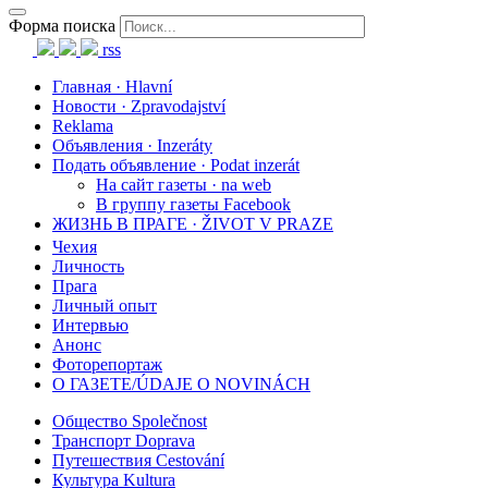
Форма поиска
rss
Главная · Hlavní
Новости · Zpravodajství
Reklama
Объявления · Inzeráty
Подать объявление · Podat inzerát
На сайт газеты · na web
В группу газеты Facebook
ЖИЗНЬ В ПРАГЕ · ŽIVOT V PRAZE
Чехия
Личность
Прага
Личный опыт
Интервью
Анонс
Фоторепортаж
О ГАЗЕТЕ/ÚDAJE O NOVINÁCH
Общество Společnost
Транспорт Doprava
Путешествия Cestování
Культура Kultura