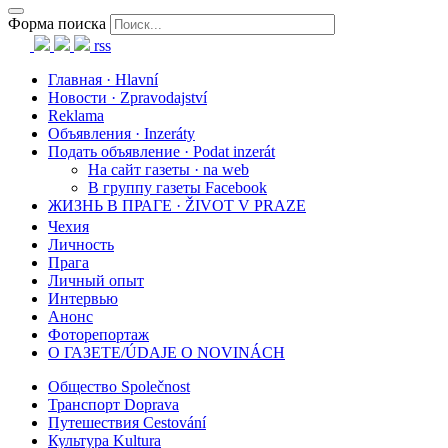
Форма поиска
rss
Главная · Hlavní
Новости · Zpravodajství
Reklama
Объявления · Inzeráty
Подать объявление · Podat inzerát
На сайт газеты · na web
В группу газеты Facebook
ЖИЗНЬ В ПРАГЕ · ŽIVOT V PRAZE
Чехия
Личность
Прага
Личный опыт
Интервью
Анонс
Фоторепортаж
О ГАЗЕТЕ/ÚDAJE O NOVINÁCH
Общество Společnost
Транспорт Doprava
Путешествия Cestování
Культура Kultura