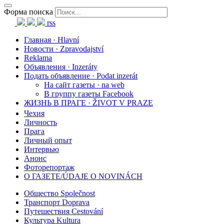
Форма поиска
rss
Главная · Hlavní
Новости · Zpravodajství
Reklama
Объявления · Inzeráty
Подать объявление · Podat inzerát
На сайт газеты · na web
В группу газеты Facebook
ЖИЗНЬ В ПРАГЕ · ŽIVOT V PRAZE
Чехия
Личность
Прага
Личный опыт
Интервью
Анонс
Фоторепортаж
О ГАЗЕТЕ/ÚDAJE O NOVINÁCH
Общество Společnost
Транспорт Doprava
Путешествия Cestování
Культура Kultura