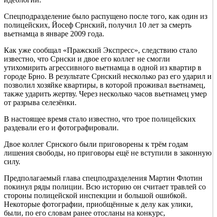
Спецподразделение было распущено после того, как один из
полицейских, Йосеф Срнский, получил 10 лет за смерть
вьетнамца в январе 2009 года.
Как уже сообщал «Пражский Экспресс», следствию стало
известно, что Срнски и двое его коллег не смогли
утихомирить агрессивного вьетнамца в одной из квартир в
городе Брно. В результате Срнский несколько раз его ударил и
позволил хозяйке квартиры, в которой проживал вьетнамец,
также ударить жертву. Через несколько часов вьетнамец умер
от разрыва селезёнки.
В настоящее время стало известно, что трое полицейских
раздевали его и фотографировали.
Двое коллег Срнского были приговорены к трём годам
лишения свободы, но приговоры ещё не вступили в законную
силу.
Предполагаемый глава спецподразделения Мартин Флотин
покинул ряды полиции. Всю историю он считает травлей со
стороны полицейской инспекции и большой ошибкой.
Некоторые фотографии, приобщённые к делу как улики,
были, по его словам ранее отосланы на конкурс,