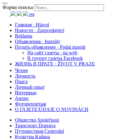
Форма поиска
rss
Главная · Hlavní
Новости · Zpravodajství
Reklama
Объявления · Inzeráty
Подать объявление · Podat inzerát
На сайт газеты · na web
В группу газеты Facebook
ЖИЗНЬ В ПРАГЕ · ŽIVOT V PRAZE
Чехия
Личность
Прага
Личный опыт
Интервью
Анонс
Фоторепортаж
О ГАЗЕТЕ/ÚDAJE O NOVINÁCH
Общество Společnost
Транспорт Doprava
Путешествия Cestování
Культура Kultura