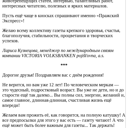
животрепещущих статей, интервью, талантливых работ,
интересных читателю, полезных и ярких материалов.
Пусть ещё чаще в киосках спрашивают именно «Пражский
Экспресс»!
Желаю всему коллективу газеты крепкого здоровья, счастья,
благополучия, стабильности, процветания и творческих
успехов.
Лариса Кузнецова, менеджер по международным связям
компании VICTORIA VOLKSBANKEN pojišťovna, a.s.
***
Дорогие друзья! Поздравляем вас с днём рождения!
Не верится, но вам уже 12 лет! По человеческим меркам —
это чудесный, подростковый возраст. Вы уже не дети, но и до
старости ещё так далеко... Вы полны сил, энергии, желаний и,
самое главное, длинная-длинная, счастливая жизнь ещё
впереди!
Желаем вам прожить её, как говорится, на полную катушку! А
все предпосылки для этого у вас есть — газету читают! А что
ещё может быть более важным для газеты... Так держать!