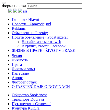
Форма поиска
rss
Главная · Hlavní
Новости · Zpravodajství
Reklama
Объявления · Inzeráty
Подать объявление · Podat inzerát
На сайт газеты · na web
В группу газеты Facebook
ЖИЗНЬ В ПРАГЕ · ŽIVOT V PRAZE
Чехия
Личность
Прага
Личный опыт
Интервью
Анонс
Фоторепортаж
О ГАЗЕТЕ/ÚDAJE O NOVINÁCH
Общество Společnost
Транспорт Doprava
Путешествия Cestování
Культура Kultura