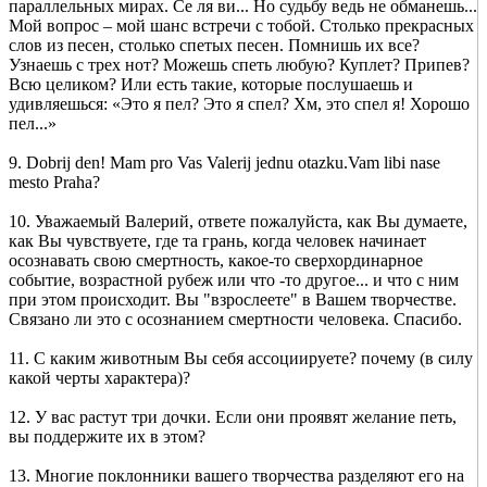
параллельных мирах. Се ля ви... Но судьбу ведь не обманешь...
Мой вопрос – мой шанс встречи с тобой. Столько прекрасных
слов из песен, столько спетых песен. Помнишь их все?
Узнаешь с трех нот? Можешь спеть любую? Куплет? Припев?
Всю целиком? Или есть такие, которые послушаешь и
удивляешься: «Это я пел? Это я спел? Хм, это спел я! Хорошо
пел...»
9. Dobrij den! Mam pro Vas Valerij jednu otazku.Vam libi nase
mesto Praha?
10. Уважаемый Валерий, ответе пожалуйста, как Вы думаете,
как Вы чувствуете, где та грань, когда человек начинает
осознавать свою смертность, какое-то сверхординарное
событие, возрастной рубеж или что -то другое... и что с ним
при этом происходит. Вы "взрослеете" в Вашем творчестве.
Связано ли это с осознанием смертности человека. Спасибо.
11. С каким животным Вы себя ассоциируете? почему (в силу
какой черты характера)?
12. У вас растут три дочки. Если они проявят желание петь,
вы поддержите их в этом?
13. Многие поклонники вашего творчества разделяют его на