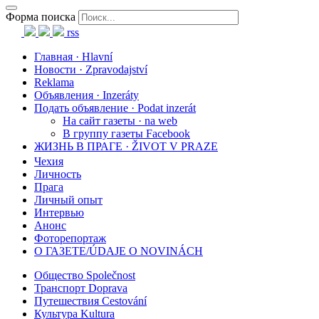
Форма поиска
rss
Главная · Hlavní
Новости · Zpravodajství
Reklama
Объявления · Inzeráty
Подать объявление · Podat inzerát
На сайт газеты · na web
В группу газеты Facebook
ЖИЗНЬ В ПРАГЕ · ŽIVOT V PRAZE
Чехия
Личность
Прага
Личный опыт
Интервью
Анонс
Фоторепортаж
О ГАЗЕТЕ/ÚDAJE O NOVINÁCH
Общество Společnost
Транспорт Doprava
Путешествия Cestování
Культура Kultura