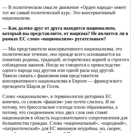
— В политическом смысле движение «Орден народа» имеет
тот же самый политический курс. Это консервативный
национализм.
— Как далеко друг от друга находится национализм,
который вы представляете, от нацизма? Не является ли в
рамках ЕС слово «национализм» ругательным?
— Мы представители консервативного национализма, это
политическое течение, оно прежде всего основывается на
понятиях родины, традиций, исторических корней и строгого
соблюдения законов. Нигде не говорится о превосходстве
одного народа над другим или одной расы над другой.
Тяжело связать с фашизмом имя представителя
консервативного национализма в Европе — французского
президента Шарля де Голля.
Слово «национализм», в терминологии риторики ЕС
конечно, со словом «фашизм» уже почти слилось. И не
потому, что брюссельские господа плохо образованны, а
потому, что соединением этих двух слов они ставят
национализм в область подсознательного сопротивления для
большинства граждан. Слова «национальный», «народный»,
«патриотический» для ЕС минимум неудобны, но, скорее,