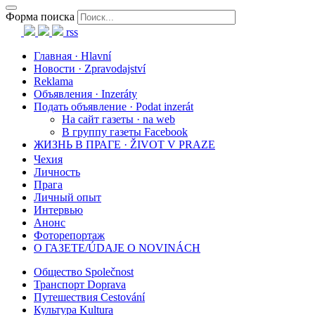
Форма поиска
rss
Главная · Hlavní
Новости · Zpravodajství
Reklama
Объявления · Inzeráty
Подать объявление · Podat inzerát
На сайт газеты · na web
В группу газеты Facebook
ЖИЗНЬ В ПРАГЕ · ŽIVOT V PRAZE
Чехия
Личность
Прага
Личный опыт
Интервью
Анонс
Фоторепортаж
О ГАЗЕТЕ/ÚDAJE O NOVINÁCH
Общество Společnost
Транспорт Doprava
Путешествия Cestování
Культура Kultura