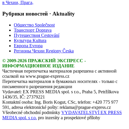
Рубрики новостей · Aktuality
Общество Společnost
Транспорт Doprava
Путешествия Cestování
Культура Kultura
Европа Evropa
Регионы Чехии Regiony Česka
© 2009-2026 ПРАЖСКИЙ ЭКСПРЕСС -
ИНФОРМАЦИОННОЕ ИЗДАНИЕ
Частичная перепечатка материалов разрешена с активной
ссылкой на www.prague-express.cz
Перепечатка материалов в бумажных носителях - только с
письменного разрешения редакции
Vydavatel: EX PRESS MEDIA spol. s r.o., Praha 5, Petržílkova
1436/35, IČ: 27379221
Kontaktní osoba: Ing. Boris Kogut, CSc, telefon: +420 775 977
591, adresa elektronické pošty: reklama@prague-express.cz
Všeobecné obchodní podmínky
VYDAVATELSTVÍ EX PRESS
MEDIA spol. s r.o.
pro inzeráty a prospektové přílohy