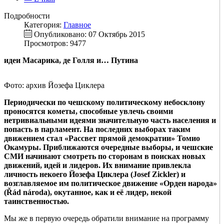
Подробности
Категория:
Главное
Опубликовано: 07 Октябрь 2015
Просмотров: 9477
идеи Масарика, де Голля и… Путина
Фото: архив Йозефа Циклера
Периодически по чешскому политическому небосклону
проносятся кометы, способные увлечь своими
нетривиальными идеями значительную часть населения и
попасть в парламент. На последних выборах таким
движением стал «Рассвет прямой демократии» Томио
Окамуры. Приближаются очередные выборы, и чешские
СМИ начинают смотреть по сторонам в поисках новых
движений, идей и лидеров. Их внимание привлекла
личность некоего Йозефа Циклера (Josef Zickler) и
возглавляемое им политическое движение «Орден народа»
(Řád národa), окутанное, как и её лидер, некой
таинственностью.
Мы же в первую очередь обратили внимание на программу