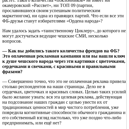
растёт. Такого количества «поклонников» не имеет ни
окамуровский «Рассвет», ни ТОП 09 (партии,
прославившиеся своим успешным политическим
маркетингом), ни одна из правящих партий. Что если все эти
ФБ-друзья станут избирателями «Ордена народа»?
Нам удалось задать «таинственному Циклеру», до которого не
могут достучаться ведущие чешские СМИ, несколько
вопросов.
— Как вы добились такого количества френдов на ФБ?
Это оплаченная рекламная кампания или вы нашли ключ
к душе чешского народа через эти картинки с цветочками,
сердечками и свечками, с красивыми и правильными
фразами?
— Совершенно точно, что это не оплаченная реклама привела
столько респондентов на наши страницы. Дело не в
сердечках, цветочках и красивых словах. Целью таких усилий
было желание узнать: вся эта целевая реклама, действующая
на подсознание наших граждан с целью увести их от
традиционных ценностей в мир чистого потребления, уже
повредила когнитивные способности обычного гражданина и
его собственный взгляд настолько, что уже поздно что-либо
предпринимать, или ещё нет?