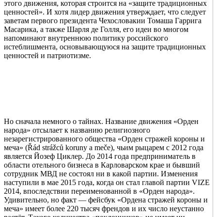
этого движения, которая строится на «защите традиционных
ценностей». И хотя лидер движения утверждает, что следует
заветам первого президента Чехословакии Томаша Гаррига
Масарика, а также Шарля де Голля, его идеи во многом
напоминают внутреннюю политику российского
истеблишмента, основывающуюся на защите традиционных
ценностей и патриотизме.
Но сначала немного о тайнах. Название движения «Орден
народа» отсылает к названию религиозного
незарегистрированного общества «Орден стражей короны и
меча» (Řád strážců koruny a meče), чьим рыцарем с 2012 года
является Йозеф Циклер. До 2014 года предприниматель в
области отельного бизнеса в Карловарском крае и бывший
сотрудник МВД не состоял ни в какой партии. Изменения
наступили в мае 2015 года, когда он стал главой партии VIZE
2014, впоследствии переименованной в «Орден народа».
Удивительно, но факт — фейсбук «Ордена стражей короны и
меча» имеет более 220 тысяч френдов и их число неустанно