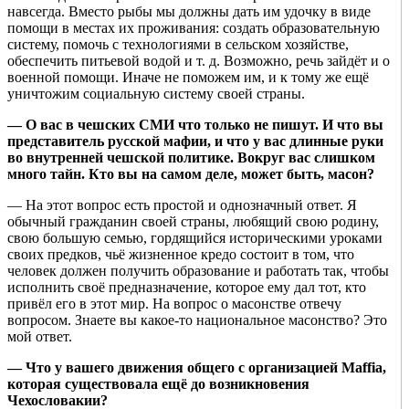
навсегда. Вместо рыбы мы должны дать им удочку в виде
помощи в местах их проживания: создать образовательную
систему, помочь с технологиями в сельском хозяйстве,
обеспечить питьевой водой и т. д. Возможно, речь зайдёт и о
военной помощи. Иначе не поможем им, и к тому же ещё
уничтожим социальную систему своей страны.
— О вас в чешских СМИ что только не пишут. И что вы
представитель русской мафии, и что у вас длинные руки
во внутренней чешской политике. Вокруг вас слишком
много тайн. Кто вы на самом деле, может быть, масон?
— На этот вопрос есть простой и однозначный ответ. Я
обычный гражданин своей страны, любящий свою родину,
свою большую семью, гордящийся историческими уроками
своих предков, чьё жизненное кредо состоит в том, что
человек должен получить образование и работать так, чтобы
исполнить своё предназначение, которое ему дал тот, кто
привёл его в этот мир. На вопрос о масонстве отвечу
вопросом. Знаете вы какое-то национальное масонство? Это
мой ответ.
— Что у вашего движения общего с организацией Maffia,
которая существовала ещё до возникновения
Чехословакии?