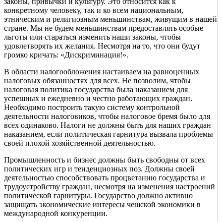
законы, привычки и культуру. Это относится как к
конкретному человеку, так и ко всем национальным,
этническим и религиозным меньшинствам, живущим в нашей
стране. Мы не будем меньшинствам предоставлять особые
льготы или стараться изменить наши законы, чтобы
удовлетворять их желания. Несмотря на то, что они будут
громко кричать: «Дискриминация!».
В области налогообложения настаиваем на равноценных
налоговых обязанностях для всех. Не позволим, чтобы
налоговая политика государства была наказанием для
успешных и ежедневно и честно работающих граждан.
Необходимо построить такую систему контрольной
деятельности налоговиков, чтобы налоговое бремя было для
всех одинаково. Налоги не должны быть для наших граждан
наказанием, если политическая гарнитура вызвала проблемы
своей плохой хозяйственной деятельностью.
Промышленность и бизнес должны быть свободны от всех
политических игр и тенденциозных поз. Должны своей
деятельностью способствовать процветанию государства и
трудоустройству граждан, несмотря на изменения настроений
политической гарнитуры. Государство должно активно
защищать экономические интересы чешской экономики в
международной конкуренции.