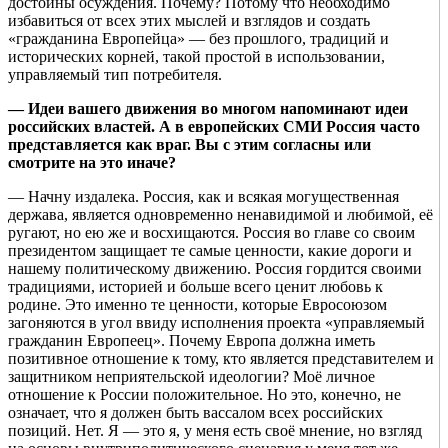
достойны осуждения. Почему? Потому что необходимо
избавиться от всех этих мыслей и взглядов и создать
«гражданина Европейца» — без прошлого, традиций и
исторических корней, такой простой в использовании,
управляемый тип потребителя.
— Идеи вашего движения во многом напоминают идеи
российских властей. А в европейских СМИ Россия часто
представляется как враг. Вы с этим согласны или
смотрите на это иначе?
— Начну издалека. Россия, как и всякая могущественная
держава, является одновременно ненавидимой и любимой, её
ругают, но ею же и восхищаются. Россия во главе со своим
президентом защищает те самые ценности, какие дороги и
нашему политическому движению. Россия гордится своими
традициями, историей и больше всего ценит любовь к
родине. Это именно те ценности, которые Евросоюзом
загоняются в угол ввиду исполнения проекта «управляемый
гражданин Европеец». Почему Европа должна иметь
позитивное отношение к тому, кто является представителем и
защитником неприятельской идеологии? Моё личное
отношение к России положительное. Но это, конечно, не
означает, что я должен быть вассалом всех российских
позиций. Нет. Я — это я, у меня есть своё мнение, но взгляд