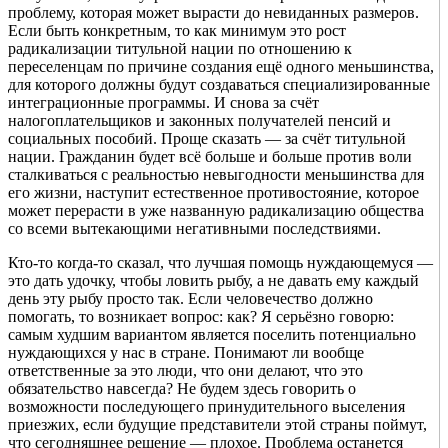
проблему, которая может вырасти до невиданных размеров.
Если быть конкретным, то как минимум это рост
радикализации титульной нации по отношению к
переселенцам по причине создания ещё одного меньшинства,
для которого должны будут создаваться специализированные
интеграционные программы. И снова за счёт
налогоплательщиков и законных получателей пенсий и
социальных пособий. Проще сказать — за счёт титульной
нации. Гражданин будет всё больше и больше против воли
сталкиваться с реальностью невыгодности меньшинства для
его жизни, наступит естественное противостояние, которое
может перерасти в уже названную радикализацию общества
со всеми вытекающими негативными последствиями.
Кто-то когда-то сказал, что лучшая помощь нуждающемуся —
это дать удочку, чтобы ловить рыбу, а не давать ему каждый
день эту рыбу просто так. Если человечество должно
помогать, то возникает вопрос: как? Я серьёзно говорю:
самым худшим вариантом является поселить потенциально
нуждающихся у нас в стране. Понимают ли вообще
ответственные за это люди, что они делают, что это
обязательство навсегда? Не будем здесь говорить о
возможности последующего принудительного выселения
приезжих, если будущие представители этой страны поймут,
что сегодняшнее решение — плохое. Проблема останется