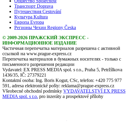
Общество Společnost
Транспорт Doprava
Путешествия Cestování
Культура Kultura
Европа Evropa
Регионы Чехии Regiony Česka
© 2009-2026 ПРАЖСКИЙ ЭКСПРЕСС -
ИНФОРМАЦИОННОЕ ИЗДАНИЕ
Частичная перепечатка материалов разрешена с активной
ссылкой на www.prague-express.cz
Перепечатка материалов в бумажных носителях - только с
письменного разрешения редакции
Vydavatel: EX PRESS MEDIA spol. s r.o., Praha 5, Petržílkova
1436/35, IČ: 27379221
Kontaktní osoba: Ing. Boris Kogut, CSc, telefon: +420 775 977
591, adresa elektronické pošty: reklama@prague-express.cz
Všeobecné obchodní podmínky
VYDAVATELSTVÍ EX PRESS
MEDIA spol. s r.o.
pro inzeráty a prospektové přílohy