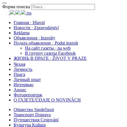
Форма поиска
rss
Главная · Hlavní
Новости · Zpravodajství
Reklama
Объявления · Inzeráty
Подать объявление · Podat inzerát
На сайт газеты · na web
В группу газеты Facebook
ЖИЗНЬ В ПРАГЕ · ŽIVOT V PRAZE
Чехия
Личность
Прага
Личный опыт
Интервью
Анонс
Фоторепортаж
О ГАЗЕТЕ/ÚDAJE O NOVINÁCH
Общество Společnost
Транспорт Doprava
Путешествия Cestování
Культура Kultura