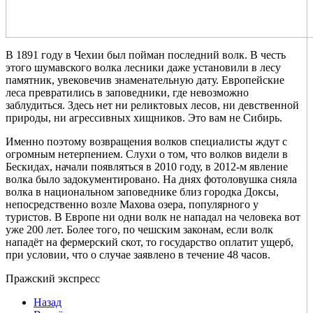
В 1891 году в Чехии был пойман последний волк. В честь
этого шумавского волка лесники даже установили в лесу
памятник, увековечив знаменательную дату. Европейские
леса превратились в заповедники, где невозможно
заблудиться. Здесь нет ни реликтовых лесов, ни девственной
природы, ни агрессивных хищников. Это вам не Сибирь.
Именно поэтому возвращения волков специалисты ждут с
огромным нетерпением. Слухи о том, что волков видели в
Бескидах, начали появляться в 2010 году, в 2012-м явление
волка было задокументировано. На днях фотоловушка сняла
волка в национальном заповеднике близ городка Доксы,
непосредственно возле Махова озера, популярного у
туристов. В Европе ни одни волк не нападал на человека вот
уже 200 лет. Более того, по чешским законам, если волк
нападёт на фермерский скот, то государство оплатит ущерб,
при условии, что о случае заявлено в течение 48 часов.
Пражский экспресс
Назад