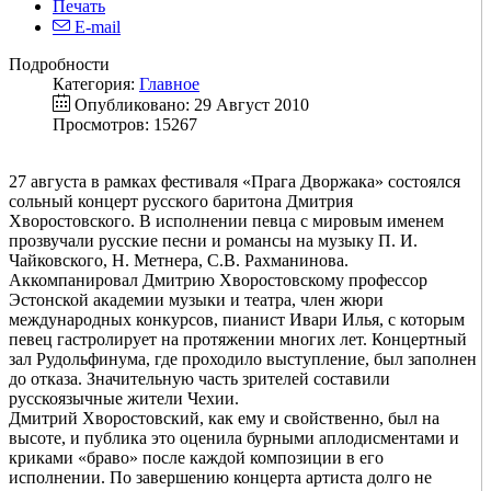
Печать
E-mail
Подробности
Категория:
Главное
Опубликовано: 29 Август 2010
Просмотров: 15267
27 августа в рамках фестиваля «Прага Дворжака» состоялся
сольный концерт русского баритона Дмитрия
Хворостовского. В исполнении певца с мировым именем
прозвучали русские песни и романсы на музыку П. И.
Чайковского, Н. Meтнера, С.В. Рахманинова.
Аккомпанировал Дмитрию Хворостовскому профессор
Эстонской академии музыки и театра, член жюри
международных конкурсов, пианист Ивари Илья, с которым
певец гастролирует на протяжении многих лет. Концертный
зал Рудольфинума, где проходило выступление, был заполнен
до отказа. Значительную часть зрителей составили
русскоязычные жители Чехии.
Дмитрий Хворостовский, как ему и свойственно, был на
высоте, и публика это оценила бурными аплодисментами и
криками «браво» после каждой композиции в его
исполнении. По завершению концерта артиста долго не