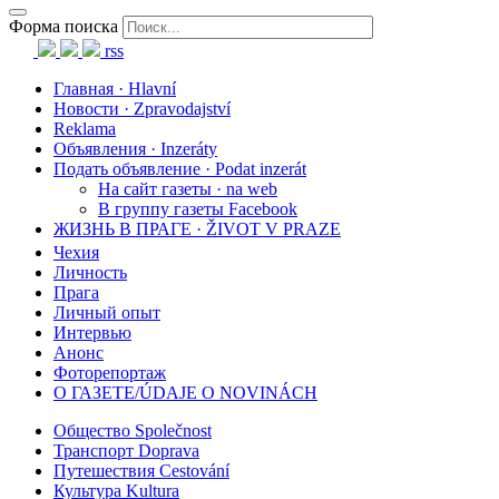
Форма поиска
rss
Главная · Hlavní
Новости · Zpravodajství
Reklama
Объявления · Inzeráty
Подать объявление · Podat inzerát
На сайт газеты · na web
В группу газеты Facebook
ЖИЗНЬ В ПРАГЕ · ŽIVOT V PRAZE
Чехия
Личность
Прага
Личный опыт
Интервью
Анонс
Фоторепортаж
О ГАЗЕТЕ/ÚDAJE O NOVINÁCH
Общество Společnost
Транспорт Doprava
Путешествия Cestování
Культура Kultura