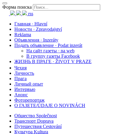
Форма поиска
rss
Главная · Hlavní
Новости · Zpravodajství
Reklama
Объявления · Inzeráty
Подать объявление · Podat inzerát
На сайт газеты · na web
В группу газеты Facebook
ЖИЗНЬ В ПРАГЕ · ŽIVOT V PRAZE
Чехия
Личность
Прага
Личный опыт
Интервью
Анонс
Фоторепортаж
О ГАЗЕТЕ/ÚDAJE O NOVINÁCH
Общество Společnost
Транспорт Doprava
Путешествия Cestování
Культура Kultura