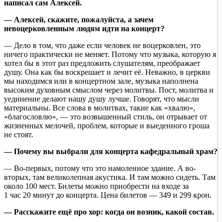
написал сам Алексей.
— Алексей, скажите, пожалуйста, а зачем
невоцерковленным людям идти на концерт?
— Дело в том, что даже если человек не воцерковлен, это
ничего практически не меняет. Потому что музыка, которую я
хотел бы в этот раз предложить слушателям, преображает
душу. Она как бы воскрешает и лечит её. Неважно, в церкви
мы находимся или в концертном зале, музыка наполнена
высоким духовным смыслом через молитвы. Пост, молитва и
уединение делают нашу душу лучше. Говорят, что мысли
материальны. Все слова в молитвах, такие как «хвалю»,
«благословлю», — это возвышенный стиль, он отрывает от
жизненных мелочей, проблем, которые и выеденного гроша
не стоят.
— Почему вы выбрали для концерта кафедральный храм?
— Во-первых, потому что это намоленное здание. А во-
вторых, там великолепная акустика. И там можно сидеть. Там
около 100 мест. Билеты можно приобрести на входе за
1 час 20 минут до концерта. Цена билетов — 349 и 299 крон.
— Расскажите ещё про хор: когда он возник, какой состав.