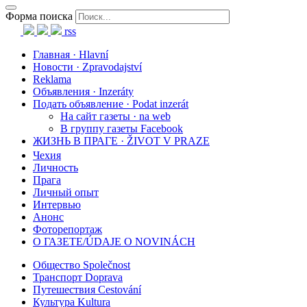
Форма поиска
rss
Главная · Hlavní
Новости · Zpravodajství
Reklama
Объявления · Inzeráty
Подать объявление · Podat inzerát
На сайт газеты · na web
В группу газеты Facebook
ЖИЗНЬ В ПРАГЕ · ŽIVOT V PRAZE
Чехия
Личность
Прага
Личный опыт
Интервью
Анонс
Фоторепортаж
О ГАЗЕТЕ/ÚDAJE O NOVINÁCH
Общество Společnost
Транспорт Doprava
Путешествия Cestování
Культура Kultura