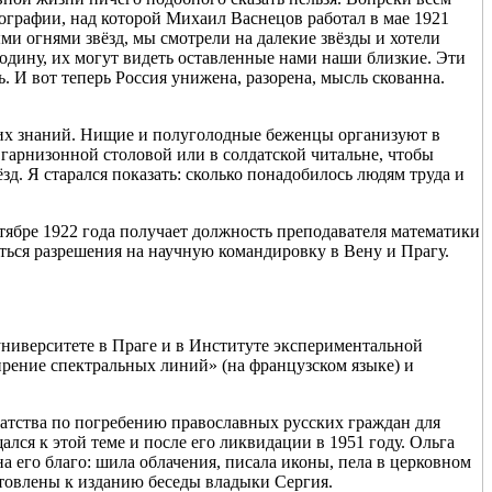
ографии, над которой Михаил Васнецов работал в мае 1921
ыми огнями звёзд, мы смотрели на далекие звёзды и хотели
родину, их могут видеть оставленные нами наши близкие. Эти
. И вот теперь Россия унижена, разорена, мысль скованна.
 и их знаний. Нищие и полуголодные беженцы организуют в
арнизонной столовой или в солдатской читальне, чтобы
д. Я старался показать: сколько понадобилось людям труда и
тябре 1922 года получает должность преподавателя математики
иться разрешения на научную командировку в Вену и Прагу.
университете в Праге и в Институте экспериментальной
сширение спектральных линий» (на французском языке) и
атства по погребению православных русских граждан для
ался к этой теме и после его ликвидации в 1951 году. Ольга
 его благо: шила облачения, писала иконы, пела в церковном
отовлены к изданию беседы владыки Сергия.