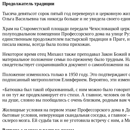
Продолжатель традиции
Тысяча девятьсот сорок пятый год перевернул и церковную ж
Ольга Васильевна так никогда больше и не увидела своего еди
Храм на Староместской площади передали Чехословацкой церкв
полуподвальном помещении Профессорского дома на улице Ру
единственным продолжателем пастырской традиции в Праге, и 
писала иконы, всегда была полна прихожан.
Некоторое время отец Михаил также преподавал Закон Божий в
материальное положение семьи по-прежнему было трудным. На
свидетельствует сохранившийся документ о самообложении на 
Положение изменилось только в 1950 году. Это подтверждают соо
подписанный митрополитом Еливферием. Вероятно, эти изменен
«Батюшка был такой образованный, с ним можно было говорить
и он тут же продекламирует его стихи. А главное, человек он 
на душе, словно вы пообщались с очень близким, родным вам 
Жилищные условия на первом этаже Профессорского дома в Дей
бытовые условия, неверующая скандальная соседка, а главное 
склероз мозга. Ей судьба так и не уготовила встречу с ним, а