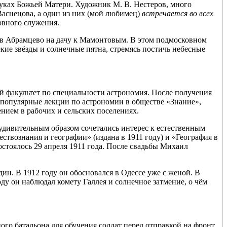
руках Божьей Матери. Художник М. В. Нестеров, много
Васнецова, а один из них (мой любимец)
встречается во всех
ховного служения.
и в Абрамцево на дачу к Мамонтовым. В этом подмосковном
ие звёзды и солнечные пятна, стремясь постичь небесные
й факультет по специальности астрономия. После получения
 популярные лекции по астрономии в обществе «Знание»,
нием в рабочих и сельских поселениях.
 удивительным образом сочетались интерес к естественным
ествознания и географии» (издана в 1911 году) и «География в
остоялось 29 апреля 1911 года. После свадьбы Михаил
ин. В 1912 году он обосновался в Одессе уже с женой. В
ду он наблюдал комету Галлея и солнечное затмение, о чём
ого батальона для обучения солдат перед отправкой на фронт.