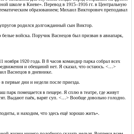
ной школе в Киеве». Перевод в 1915–1916 гг. в Центральную
математическим образованием; Михаил Викторович преподавал
у супругов родился долгожданный сын Виктор.
то белые войска. Поручик Васнецов был призван в авиапарк,
 ноября 1920 года. В 8 часов командир парка собрал всех
редвижения и обещаний нет. Я сказал, что остаюсь. <…>
аил Васнецов в дневнике.
в первые дни и недели после приезда.
аш парк помещается в пещере. Я сплю в театре, где живут
ят. Выдают паёк, варят суп. <…> Вообще довольно голодно.
лодиты, и находим, что здесь ещё хорошо жить».
ной жизни ничего подобного сказать нельзя. Вопреки всем