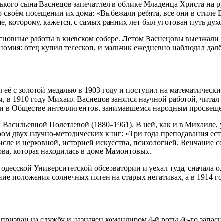
ького сына Васнецов запечатлел в облике Младенца Христа на 
 своём посещении их дома: «Выбежали ребята, все они в стиле 
е, которому, кажется, с самых ранних лет был уготован путь ду
 основные работы в киевском соборе. Летом Васнецовы выезжал
мия: отец купил телескоп, и мальчик ежедневно наблюдал далёк
её с золотой медалью в 1903 году и поступил на математически
, в 1910 году Михаил Васнецов занялся научной работой, читал
к и в Обществе интеллигентов, занимавшемся народным просвеще
 Васильевной Полетаевой (1880–1961). В ней, как и в Михаиле,
ром двух научно-методических книг: «Три года преподавания ест
числе и церковной, историей искусства, психологией. Венчание с
ва, которая находилась в доме Мамонтовых.
десской Университетской обсерватории и уехал туда, сначала од
ие положения солнечных пятен на старых негативах, а в 1914 го
призван на службу и назначен командиром 4-й роты 46-го запасн