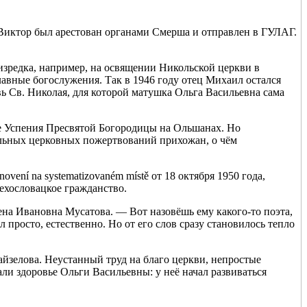
 Виктор был арестован органами Смерша и отправлен в ГУЛАГ.
изредка, например, на освящении Никольской церкви в
лавные богослужения. Так в 1946 году отец Михаил остался
ь Св. Николая, для которой матушка Ольга Васильевна сама
ме Успения Пресвятой Богородицы на Ольшанах. Но
льных церковных пожертвований прихожан, о чём
ení na systematizovaném místě от 18 октября 1950 года,
ехословацкое гражданство.
на Ивановна Мусатова. — Вот назовёшь ему какого-то поэта,
 просто, естественно. Но от его слов сразу становилось тепло
йзелова. Неустанный труд на благо церкви, непростые
ли здоровье Ольги Васильевны: у неё начал развиваться