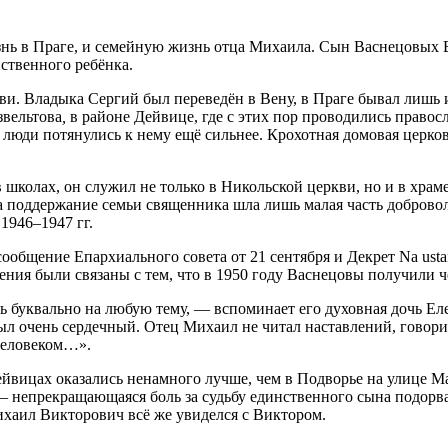
изнь в Праге, и семейную жизнь отца Михаила. Сын Васнецовых
нственного ребёнка.
и. Владыка Сергий был переведён в Вену, в Праге бывал лишь 
звельтова
,
в районе Дейвице, где с этих пор проводились правос
люди потянулись к нему ещё сильнее. Крохотная домовая церков
 школах, он служил не только в Никольской церкви, но и в хра
 поддержание семьи священника шла лишь малая часть доброво
1946–1947 гг.
бщение Епархиального совета от 21 сентября и Декрет Na ustanov
ия были связаны с тем, что в 1950 году Васнецовы получили ч
 буквально на любую тему, — вспоминает его духовная дочь Еле
был очень сердечный. Отец Михаил не читал наставлений, говорил
человеком…».
вицах оказались ненамного лучше, чем в Подворье на улице Ма
— непрекращающаяся боль за судьбу единственного сына подорва
 Михаил Викторович всё же увиделся с Виктором.