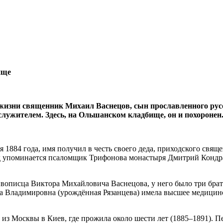
ище
из жизни священник Михаил Васнецов, сын прославленного ру
служителем. Здесь, на Ольшанском кладбище, он и похоронен
 1884 года, имя получил в честь своего деда, приходского свя
год упоминается псаломщик Трифонова монастыря Дмитрий Кондр
вописца Виктора Михайловича Васнецова, у него было три брата
дра Владимировна (урождённая Рязанцева) имела высшее медицинс
из Москвы в Киев, где прожила около шести лет (1885–1891). Пе