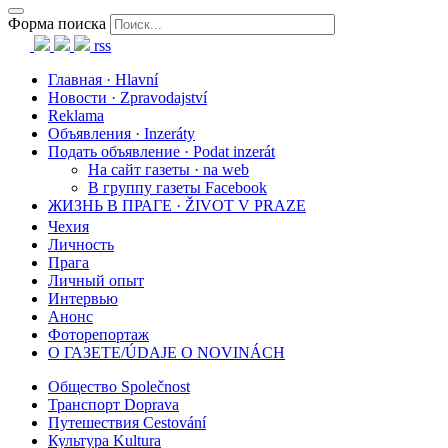
Форма поиска
rss
Главная · Hlavní
Новости · Zpravodajství
Reklama
Объявления · Inzeráty
Подать объявление · Podat inzerát
На сайт газеты · na web
В группу газеты Facebook
ЖИЗНЬ В ПРАГЕ · ŽIVOT V PRAZE
Чехия
Личность
Прага
Личный опыт
Интервью
Анонс
Фоторепортаж
О ГАЗЕТЕ/ÚDAJE O NOVINÁCH
Общество Společnost
Транспорт Doprava
Путешествия Cestování
Культура Kultura