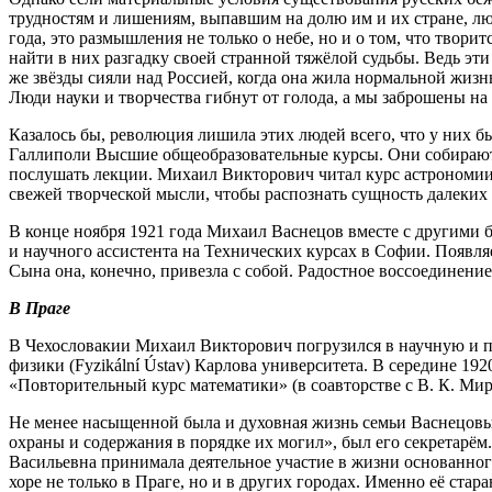
трудностям и лишениям, выпавшим на долю им и их стране, люд
года, это размышления не только о небе, но и о том, что твори
найти в них разгадку своей странной тяжёлой судьбы. Ведь эт
же звёзды сияли над Россией, когда она жила нормальной жизнь
Люди науки и творчества гибнут от голода, а мы заброшены н
Казалось бы, революция лишила этих людей всего, что у них б
Галлиполи Высшие общеобразовательные курсы. Они собираютс
послушать лекции. Михаил Викторович читал курс астрономии: 
свежей творческой мысли, чтобы распознать сущность далеких 
В конце ноября 1921 года Михаил Васнецов вместе с другими 
и научного ассистента на Технических курсах в Софии. Появля
Сына она, конечно, привезла с собой. Радостное воссоединен
В Праге
В Чехословакии Михаил Викторович погрузился в научную и пр
физики (Fyzikální Ústav) Карлова университета. В середине 19
«Повторительный курс математики» (в соавторстве с В. К. Ми
Не менее насыщенной была и духовная жизнь семьи Васнецовы
охраны и содержания в порядке их могил», был его секретарём.
Васильевна принимала деятельное участие в жизни основанного
хоре не только в Праге, но и в других городах. Именно её ст