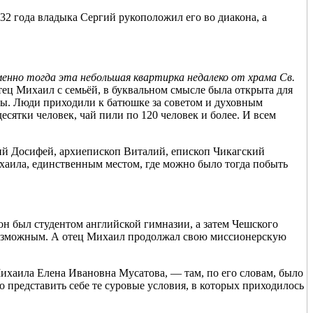
2 года владыка Сергий рукоположил его во диакона, а
менно тогда эта небольшая квартирка недалеко от храма Св.
ец Михаил с семьёй, в буквальном смысле была открыта для
ды. Люди приходили к батюшке за советом и духовным
есятки человек, чай пили по 120 человек и более. И всем
ий Досифей, архиепископ Виталий, епископ Чикагский
аила, единственным местом, где можно было тогда побыть
он был студентом английской гимназии, а затем Чешского
ь возможным. А отец Михаил продолжал свою миссионерскую
ихаила Елена Ивановна Мусатова, — там, по его словам, было
о представить себе те суровые условия, в которых приходилось