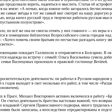
и продолжали верить, надеяться и мыслить. Статья об астрофот
тся на земле: «А ночью, когда южное небо загоралось бесчисленн
и же самые звёзды в тот же самый миг смотрят на нашу дорогую 
ю, когда кипел русский труд и творчески работала русская мысль
а пустынном полуострове».
ыло, но всё же она не смогла отнять у них главного — их веры
я в помещении библиотеки Всеросcийского союза городов над г
«Хотел помочь своим братьям по несчастью разгадать книгу звёз
светил».
беженцами покидает Галлиполи и отправляется в Болгарию. В ок
ется надежда на встречу с семьёй: Ольга Васильевна сумела доб
ие семьи Васнецовых произошло в пражской гостинице
Beránek.
осветительскую деятельность: он работал в Русском народном 
20-х годов выходит в свет несколько его работ, в том числе «Ра
роновичем).
х в Праге. Михаил Викторович активно включился в работу «Бр
 Он считал деятельность братства настолько важной, что возвращ
 владыкой Сергием Православного подворья, много трудилась на
араниями были записаны, а впоследствии отредактированы и подг