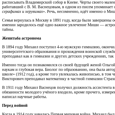
расписывать Владимирский собор в Киеве. Черты своего мален
работавший с В. М. Васнецовым, в одном из писем упоминает о
серафимах и херувимах
». Речь, несомненно, идёт именно о Миш
Семья вернулась в Москву в 1891 году, когда были завершены
имении зародилось ещё одно важное увлечение Миши — астроно
тайны.
Женитьба астронома
В 1894 году Михаил поступил 4-ю мужскую гимназию, окончил 
университетского образования и прохождения воинской службы
преподавал как в гимназии и других детских учреждениях, та
Именно тогда он познакомился со своей будущей женой Ольгой
наукам и глубокая вера. Биолог по образованию, она была авто
школе» (1912 год), а кроме того увлекалась живописью, в том 
Викторович преподавал математику в частной гимназии Страхо
В 1911 году Михаил Васнецов получил должность ассистента в о
обязанности молодого учёного входило, кроме прочего, измерен
написал научные работы.
Перед войной
Когда в 1914 году началась Первая мировая война, Михаил был 