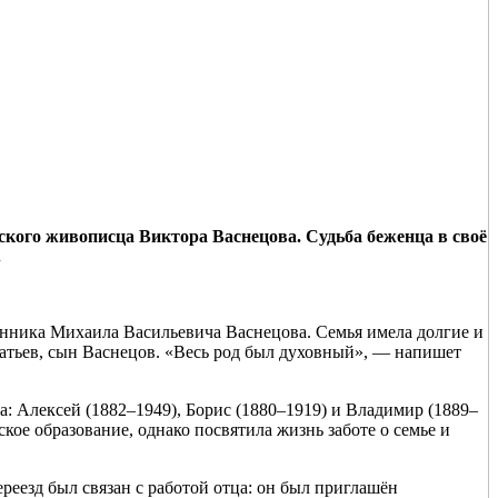
сского живописца Виктора Васнецова. Судьба беженца в своё
.
щенника Михаила Васильевича Васнецова. Семья имела долгие и
атьев, сын Васнецов. «Весь род был духовный», — напишет
: Алексей (1882–1949), Борис (1880–1919) и Владимир (1889–
кое образование, однако посвятила жизнь заботе о семье и
реезд был связан с работой отца: он был приглашён