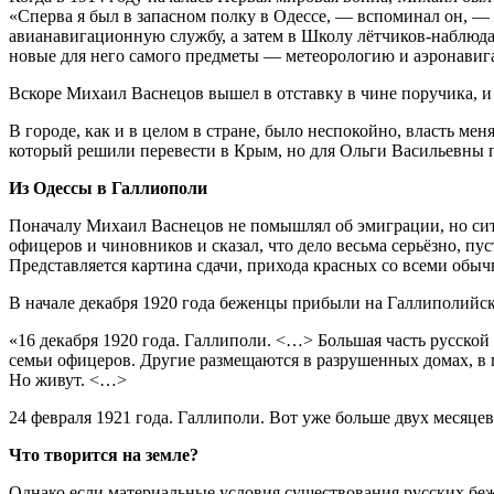
«Сперва я был в запасном полку в Одессе, — вспоминал он, —
авианавигационную службу, а затем в Школу лётчиков-наблюд
новые для него самого предметы — метеорологию и аэронавиг
Вскоре Михаил Васнецов вышел в отставку в чине поручика, и 
В городе, как и в целом в стране, было неспокойно, власть ме
который решили перевести в Крым, но для Ольги Васильевны п
Из Одессы в Галлиополи
Поначалу Михаил Васнецов не помышлял об эмиграции, но ситуа
офицеров и чиновников и сказал, что дело весьма серьёзно, пу
Представляется картина сдачи, прихода красных со всеми обы
В начале декабря 1920 года беженцы прибыли на Галлиполийски
«16 декабря 1920 года. Галлиполи. <…> Большая часть русской
семьи офицеров. Другие размещаются в разрушенных домах, в 
Но живут. <…>
24 февраля 1921 года. Галлиполи. Вот уже больше двух месяцев
Что творится на земле?
Однако если материальные условия существования русских беж