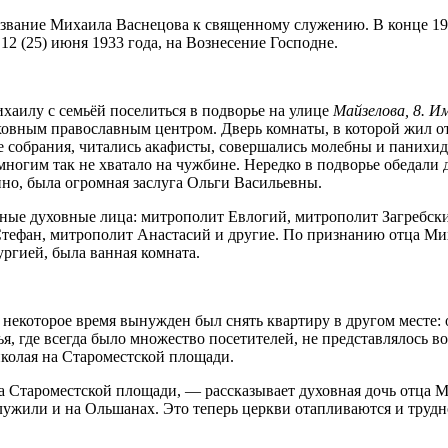
звание Михаила Васнецова к священному служению. В конце 193
2 (25) июня 1933 года, на Вознесение Господне.
хаилу с семьёй поселиться в подворье на улице
Майзелова, 8. И
ховным православным центром. Дверь комнаты, в которой жил от
е собрания, читались акафисты, совершались молебны и панихи
многим так не хватало на чужбине. Нередко в подворье обедали д
енно, была огромная заслуга Ольги Васильевны.
тные духовные лица: митрополит Евлогий, митрополит Загребск
тефан, митрополит Анастасий и другие. По признанию отца Мих
ургией, была ванная комната.
некоторое время вынужден был снять квартиру в другом месте: 
ья, где всегда было множество посетителей, не представлялос
иколая на Староместской площади.
а Староместской площади, — рассказывает духовная дочь отца М
 служили и на Ольшанах. Это теперь церкви отапливаются и трудн