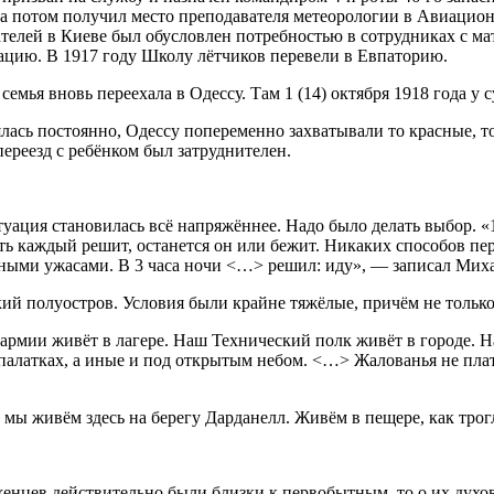
 а потом получил место преподавателя метеорологии в Авиацион
ателей в Киеве был обусловлен потребностью в сотрудниках с 
ацию. В 1917 году Школу лётчиков перевели в Евпаторию.
семья вновь переехала в Одессу. Там 1 (14) октября 1918 года 
нялась постоянно, Одессу попеременно захватывали то красные, 
ереезд с ребёнком был затруднителен.
ция становилась всё напряжённее. Надо было делать выбор. «11
сть каждый решит, останется он или бежит. Никаких способов пе
чными ужасами. В 3 часа ночи <…> решил: иду», — записал Мих
й полуостров. Условия были крайне тяжёлые, причём не только 
 армии живёт в лагере. Наш Технический полк живёт в городе. Н
палатках, а иные и под открытым небом. <…> Жалованья не плат
 мы живём здесь на берегу Дарданелл. Живём в пещере, как трог
енцев действительно были близки к первобытным, то о их духов