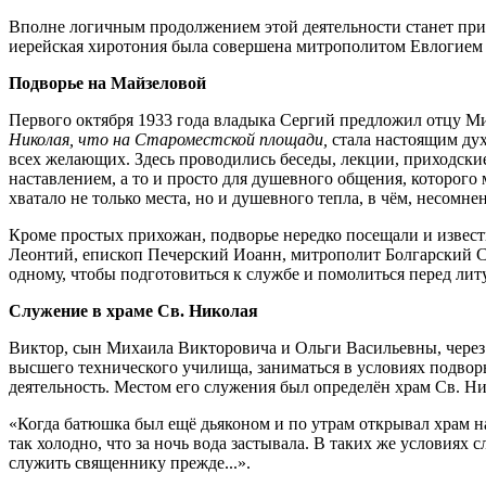
Вполне логичным продолжением этой деятельности станет при
иерейская хиротония была совершена митрополитом Евлогием 1
Подворье на Майзеловой
Первого октября 1933 года владыка Сергий предложил отцу Ми
Николая, что на Староместской площади,
стала настоящим ду
всех желающих. Здесь проводились беседы, лекции, приходски
наставлением, а то и просто для душевного общения, которого 
хватало не только места, но и душевного тепла, в чём, несомн
Кроме простых прихожан, подворье нередко посещали и извес
Леонтий, епископ Печерский Иоанн, митрополит Болгарский С
одному, чтобы подготовиться к службе и помолиться перед лит
Служение в храме Св. Николая
Виктор, сын Михаила Викторовича и Ольги Васильевны, через 
высшего технического училища, заниматься в условиях подвор
деятельность. Местом его служения был определён храм Св. Н
«Когда батюшка был ещё дьяконом и по утрам открывал храм н
так холодно, что за ночь вода застывала. В таких же условиях
служить священнику прежде...».