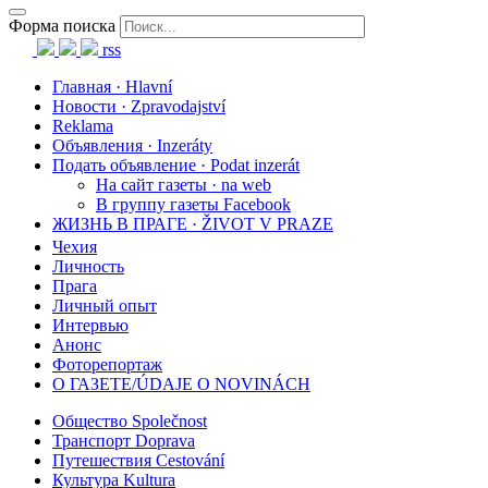
Форма поиска
rss
Главная · Hlavní
Новости · Zpravodajství
Reklama
Объявления · Inzeráty
Подать объявление · Podat inzerát
На сайт газеты · na web
В группу газеты Facebook
ЖИЗНЬ В ПРАГЕ · ŽIVOT V PRAZE
Чехия
Личность
Прага
Личный опыт
Интервью
Анонс
Фоторепортаж
О ГАЗЕТЕ/ÚDAJE O NOVINÁCH
Общество Společnost
Транспорт Doprava
Путешествия Cestování
Культура Kultura