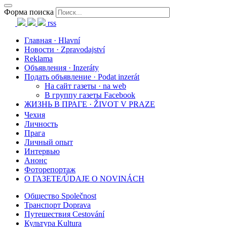
Форма поиска
rss
Главная · Hlavní
Новости · Zpravodajství
Reklama
Объявления · Inzeráty
Подать объявление · Podat inzerát
На сайт газеты · na web
В группу газеты Facebook
ЖИЗНЬ В ПРАГЕ · ŽIVOT V PRAZE
Чехия
Личность
Прага
Личный опыт
Интервью
Анонс
Фоторепортаж
О ГАЗЕТЕ/ÚDAJE O NOVINÁCH
Общество Společnost
Транспорт Doprava
Путешествия Cestování
Культура Kultura