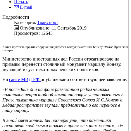
Печать
E-mail
Подробности
Категория:
Транспорт
Опубликовано: 11 Сентябрь 2019
Просмотров: 12643
Акция протеста против сооружения укрытия вокруг памятника Коневу. Фото: Пражский
Экспресс
Министерство иностранных дел России отреагировало на
призывы перенести столичный монумент маршалу Коневу,
звучащий из уст некоторых чешских политиков.
На
сайте МИД РФ
опубликовано соответствующее заявление:
«
В последние дни на фоне развязанной рядом чешских
политиков непристойной кампании вокруг установленного в
Праге памятника маршалу Советского Союза И.С.Коневу в
медиапространстве звучали предложения о его переносе в
нашу страну.
В этой связи хотели бы подчеркнуть, что памятники
сохраняют свой смысл только в привязке к тем местам, где
происходили конкретные исторические события. Любая