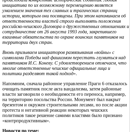
инициатива по их возможному перемещению является
умалением значения тех славных и трагических страниц
истории, которым они посвящены. При этом напоминаем об
ответственности властей строго выполнять положения
российско-чешского Договора о дружественных отношениях и
сотрудничестве от 26 августа 1993 года, закрепившего
взаимные обязательства по охране воинских памятников на
территории двух стран.
Вновь призываем инициаторов развязывания «войны» с
символами Победы над фашизмом перестать глумиться над
памятником И.С. Коневу. С удовлетворением отмечаем, что
многие ответственные чешские официальные лица и
политики разделяют такой подход
».
Напомним, сначала районное управление Праги 6 отказалось
очищать памятник после акта вандализма, затем районные
власти заговорили о необходимости его переноса, например,
на территорию посольства России. Монумент был накрыт
брезентом и окружен строительными лесами, но после акции
протеста и негативной реакции некоторых чешских
политиков такое решение самими властями было признано
«контрпродуктивным».
Новости по теме: