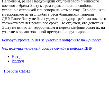
Напомним, ранее Пардубицкий суд приговорил чешского
военного Эрика Эшту к трем годам лишения свободы
условно с отсрочкой приговора на четыре года. Его обвиняли
в терроризме из-за службы в республиканской гвардии
ДНР. Ранее Эшту не был судим, и прокурор требовал для него
трех-четырех лет реального срока. Но суд счел, что действия
Эшту не являются терроризмом и переквалифицировал их на
участие в организованной преступной группировке.
Белорусу грозит 15 лет за участие в конфликте на Донбассе
Чех получил условный срок за службу в войсках ДНР
Назад
Вперёд