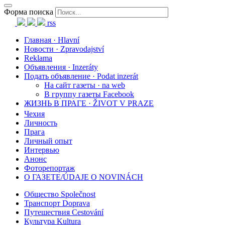
Форма поиска
rss
Главная · Hlavní
Новости · Zpravodajství
Reklama
Объявления · Inzeráty
Подать объявление · Podat inzerát
На сайт газеты · na web
В группу газеты Facebook
ЖИЗНЬ В ПРАГЕ · ŽIVOT V PRAZE
Чехия
Личность
Прага
Личный опыт
Интервью
Анонс
Фоторепортаж
О ГАЗЕТЕ/ÚDAJE O NOVINÁCH
Общество Společnost
Транспорт Doprava
Путешествия Cestování
Культура Kultura