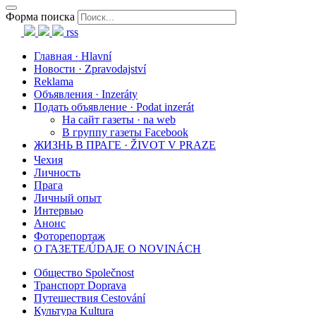
Форма поиска
rss
Главная · Hlavní
Новости · Zpravodajství
Reklama
Объявления · Inzeráty
Подать объявление · Podat inzerát
На сайт газеты · na web
В группу газеты Facebook
ЖИЗНЬ В ПРАГЕ · ŽIVOT V PRAZE
Чехия
Личность
Прага
Личный опыт
Интервью
Анонс
Фоторепортаж
О ГАЗЕТЕ/ÚDAJE O NOVINÁCH
Общество Společnost
Транспорт Doprava
Путешествия Cestování
Культура Kultura