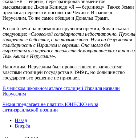
сказал «Я —еврей», перефразировав знаменитое
высказывание Джона Кеннеди «Я — берлинец». Также Земан
предлагал перенести посольство Чехии в Израиле в
Иерусалим. То же самое обещал и Дональд Трамп.
В своей речи на церемонии вручения премии, Земан сказал
следующее: «
Словесной солидарности недостаточно. Нужны
конкретные действия, а не только слова. Нужна безусловная
солидарность с Израилем и евреями. Она могла бы
выражаться в переносе посольств демократических стран из
Тель-Авива в Иерусалим
».
Напомним, Иерусалим был провозглашен израильскими
властями столицей государства в
1949 г.
, но большинство
государств это решение не признает.
В чешском школьном атласе столицей Израиля назвали
Иерусалим
Чехия предлагает не платить ЮНЕСКО из-за
антиизраильской позиции
Назад
Вперёд