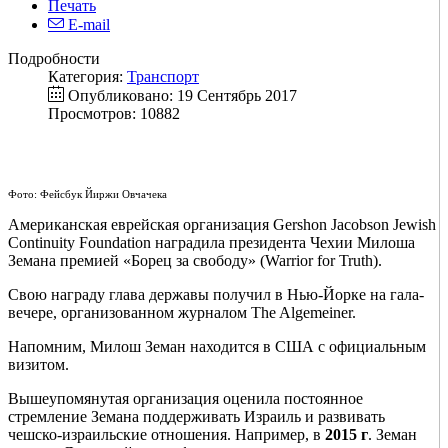
Печать
E-mail
Подробности
Категория:
Транспорт
Опубликовано: 19 Сентябрь 2017
Просмотров: 10882
Фото: Фейсбук Йиржи Овчачека
Американская еврейская организация Gershon Jacobson Jewish
Continuity Foundation наградила президента Чехии Милоша
Земана премией «Борец за свободу» (Warrior for Truth).
Свою награду глава державы получил в Нью-Йорке на гала-
вечере, организованном журналом The Algemeiner.
Напомним, Милош Земан находится в США с официальным
визитом.
Вышеупомянутая организация оценила постоянное
стремление Земана поддерживать Израиль и развивать
чешско-израильские отношения. Например, в
2015 г
. Земан