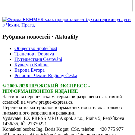
Рубрики новостей · Aktuality
Общество Společnost
Транспорт Doprava
Путешествия Cestování
Культура Kultura
Европа Evropa
Регионы Чехии Regiony Česka
© 2009-2026 ПРАЖСКИЙ ЭКСПРЕСС -
ИНФОРМАЦИОННОЕ ИЗДАНИЕ
Частичная перепечатка материалов разрешена с активной
ссылкой на www.prague-express.cz
Перепечатка материалов в бумажных носителях - только с
письменного разрешения редакции
Vydavatel: EX PRESS MEDIA spol. s r.o., Praha 5, Petržílkova
1436/35, IČ: 27379221
Kontaktní osoba: Ing. Boris Kogut, CSc, telefon: +420 775 977
591, adresa elektronické pošty: reklama@prague-express.cz