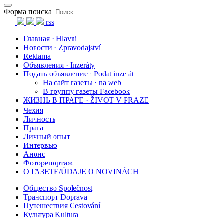
Форма поиска
rss
Главная · Hlavní
Новости · Zpravodajství
Reklama
Объявления · Inzeráty
Подать объявление · Podat inzerát
На сайт газеты · na web
В группу газеты Facebook
ЖИЗНЬ В ПРАГЕ · ŽIVOT V PRAZE
Чехия
Личность
Прага
Личный опыт
Интервью
Анонс
Фоторепортаж
О ГАЗЕТЕ/ÚDAJE O NOVINÁCH
Общество Společnost
Транспорт Doprava
Путешествия Cestování
Культура Kultura