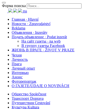
Форма поиска
rss
Главная · Hlavní
Новости · Zpravodajství
Reklama
Объявления · Inzeráty
Подать объявление · Podat inzerát
На сайт газеты · na web
В группу газеты Facebook
ЖИЗНЬ В ПРАГЕ · ŽIVOT V PRAZE
Чехия
Личность
Прага
Личный опыт
Интервью
Анонс
Фоторепортаж
О ГАЗЕТЕ/ÚDAJE O NOVINÁCH
Общество Společnost
Транспорт Doprava
Путешествия Cestování
Культура Kultura