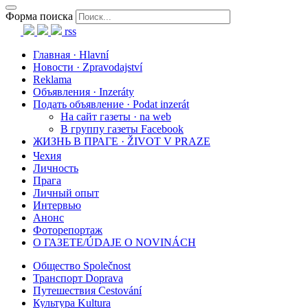
Форма поиска
rss
Главная · Hlavní
Новости · Zpravodajství
Reklama
Объявления · Inzeráty
Подать объявление · Podat inzerát
На сайт газеты · na web
В группу газеты Facebook
ЖИЗНЬ В ПРАГЕ · ŽIVOT V PRAZE
Чехия
Личность
Прага
Личный опыт
Интервью
Анонс
Фоторепортаж
О ГАЗЕТЕ/ÚDAJE O NOVINÁCH
Общество Společnost
Транспорт Doprava
Путешествия Cestování
Культура Kultura