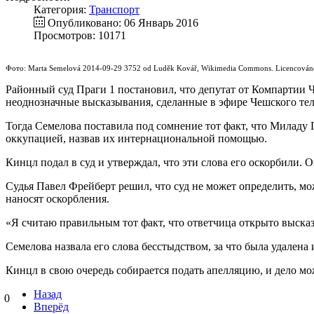
Категория:
Транспорт
Опубликовано: 06 Январь 2016
Просмотров: 10171
Фото: Marta Semelová 2014-09-29 3752 od Luděk Kovář, Wikimedia Commons. Licencová
Районный суд Праги 1 постановил, что депутат от Компартии 
неоднозначные высказывания, сделанные в эфире Чешского тел
Тогда Семелова поставила под сомнение тот факт, что Миладу 
оккупацией, назвав их интернациональной помощью.
Кинцл подал в суд и утверждал, что эти слова его оскорбили.
Судья Павел Фрейберт решил, что суд не может определить, м
наносят оскорбления.
«Я считаю правильным тот факт, что ответчица открыто высказ
Семелова назвала его слова бесстыдством, за что была удалена и
Кинцл в свою очередь собирается подать апелляцию, и дело мо
Назад
0
Вперёд