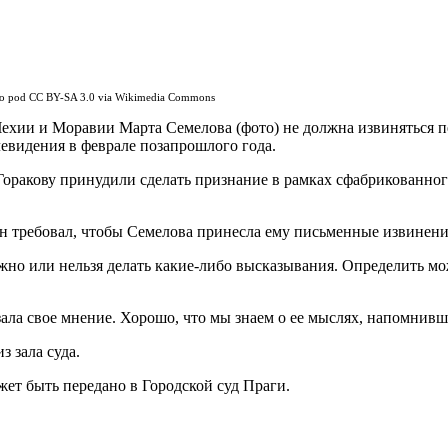
no pod CC BY-SA 3.0 via Wikimedia Commons
Чехии и Моравии Марта Семелова (фото) не должна извиняться 
евидения в феврале позапрошлого года.
Горакову принудили сделать признание в рамках сфабрикованного
 Он требовал, чтобы Семелова принесла ему письменные извинени
ожно или нельзя делать какие-либо высказывания. Определить 
ала свое мнение. Хорошо, что мы знаем о ее мыслях, напомнивши
з зала суда.
жет быть передано в Городской суд Праги.